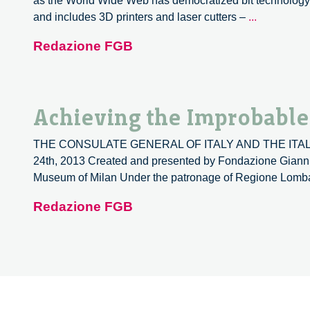
as the World Wide Web has democratized bit technology i
Chris
and includes 3D printers and laser cutters –
...
Anderson
Redazione FGB
with
Fondazion
Giannino
Bassetti
Achieving the Improbable
THE CONSULATE GENERAL OF ITALY AND THE ITALIAN
24th, 2013 Created and presented by Fondazione Giannin
Museum of Milan Under the patronage of Regione Lombar
Redazione FGB