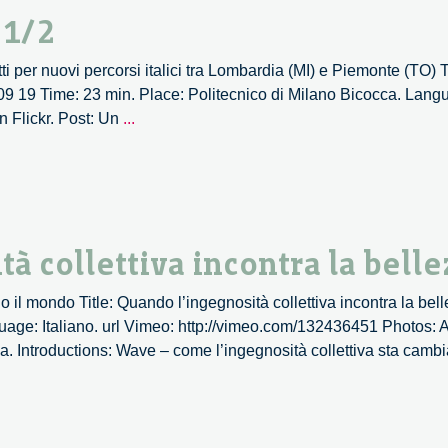
–
 1/2
2/2
ti per nuovi percorsi italici tra Lombardia (MI) e Piemonte (TO) T
 09 19 Time: 23 min. Place: Politecnico di Milano Bicocca. Langu
Il
 Flickr. Post: Un
...
Design
è
anche
Italico
–
 collettiva incontra la belle
1/2
 il mondo Title: Quando l’ingegnosità collettiva incontra la be
ge: Italiano. url Vimeo: http://vimeo.com/132436451 Photos: Al
za. Introductions: Wave – come l’ingegnosità collettiva sta cam