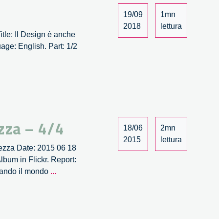
19/09
1mn
2018
lettura
itle: Il Design è anche
age: English. Part: 1/2
zza – 4/4
18/06
2mn
2015
lettura
llezza Date: 2015 06 18
bum in Flickr. Report:
Wave.
biando il mondo
...
Quando
l’ingegnosità
collettiva
incontra