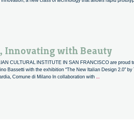
nnovation, a new class of technology that allows rapid prototy
e
, Innovating with Beauty
 CULTURAL INSTITUTE IN SAN FRANCISCO are proud to p
o Bassetti with the exhibition “The New Italian Design 2.0” by
Achieving
dia, Comune di Milano In collaboration with
...
the
Improbable,
Innovating
with
Beauty