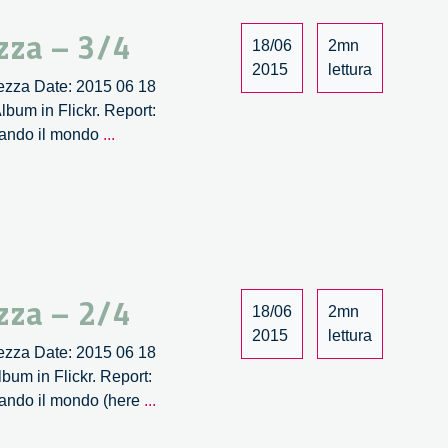
la
zza – 3/4
bellezza
18/06
2mn
–
2015
lettura
llezza Date: 2015 06 18
4/4
bum in Flickr. Report:
Wave.
biando il mondo
...
Quando
l’ingegnosità
collettiva
incontra
la
bellezza
–
zza – 2/4
18/06
2mn
3/4
2015
lettura
llezza Date: 2015 06 18
um in Flickr. Report:
Wave.
biando il mondo (here
...
Quando
l’ingegnosità