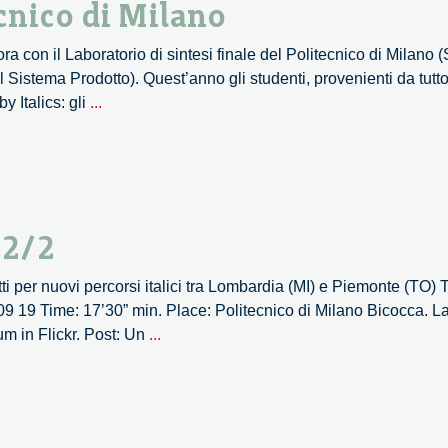
cnico di Milano
a con il Laboratorio di sintesi finale del Politecnico di Milano 
l Sistema Prodotto). Quest’anno gli studenti, provenienti da tut
Un
y Italics: gli
...
nuovo
anno
con
Politecnico
di
 2/2
Milano
ti per nuovi percorsi italici tra Lombardia (MI) e Piemonte (TO) T
 09 19 Time: 17’30” min. Place: Politecnico di Milano Bicocca. L
Il
m in Flickr. Post: Un
...
Design
è
anche
Italico