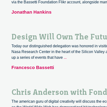
via the Bassetti Foundation Flikr account, alongside ma
Jonathan Hankins
Design Will Own The Futur
Today our distinguished delegation was honored in visitin
Nasa Research Center in the heart of the Silicon Valley a
Design
up a series of events that have
...
Will
Francesco Bassetti
Own
The
Future
at
Chris Anderson with Fond
The
Singularity
The american guru of digital creativity will discuss the 
University