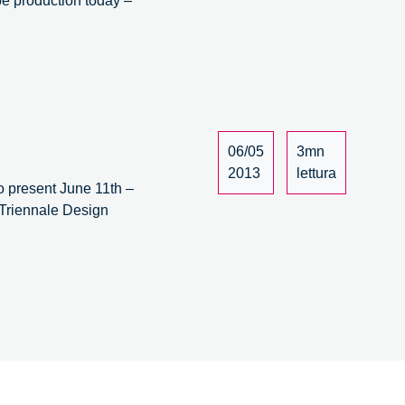
pe production today –
06/05
3mn
2013
lettura
resent June 11th –
 Triennale Design