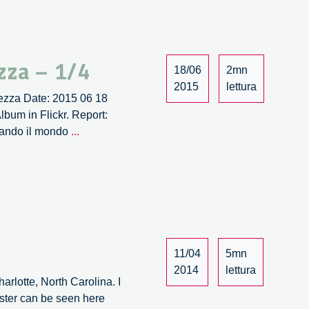
collettiva
incontra
la
zza – 1/4
bellezza
18/06
2mn
–
2015
lettura
llezza Date: 2015 06 18
2/4
bum in Flickr. Report:
Wave.
biando il mondo
...
Quando
l’ingegnosità
collettiva
incontra
la
bellezza
–
11/04
5mn
1/4
2014
lettura
rlotte, North Carolina. I
oster can be seen here