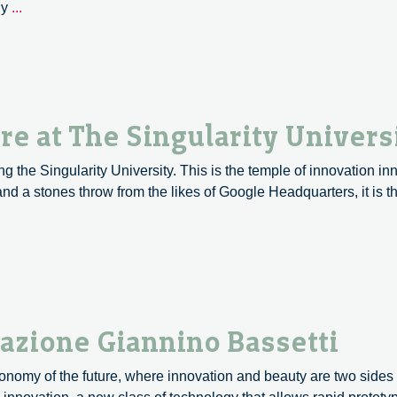
A
ny
...
Review
of
the
INSS
meeting
e at The Singularity Univers
g the Singularity University. This is the temple of innovation in
nd a stones throw from the likes of Google Headquarters, it is t
azione Giannino Bassetti
economy of the future, where innovation and beauty are two sides 