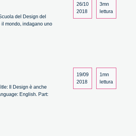
26/10
3mn
2018
lettura
(Scuola del Design del
to il mondo, indagano uno
19/09
1mn
2018
lettura
itle: Il Design è anche
anguage: English. Part: