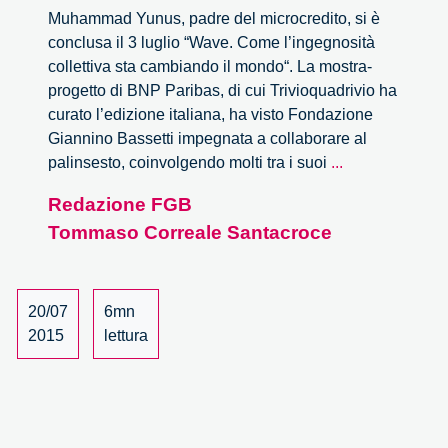
Muhammad Yunus, padre del microcredito, si è
conclusa il 3 luglio “Wave. Come l’ingegnosità
collettiva sta cambiando il mondo“. La mostra-
progetto di BNP Paribas, di cui Trivioquadrivio ha
curato l’edizione italiana, ha visto Fondazione
Giannino Bassetti impegnata a collaborare al
Wave
palinsesto, coinvolgendo molti tra i suoi
...
Milano.
Redazione FGB
I
Tommaso Correale Santacroce
video
e
le
foto
20/07
6mn
2015
lettura