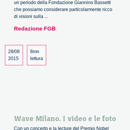
un periodo della Fondazione Giannino Bassetti
che possiamo considerare particolarmente ricco
Un
di visioni sulla
...
anno
Redazione FGB
di
lectures,
un
anno
28/08
8mn
di
2015
lettura
pensiero
Wave Milano. I video e le foto
Con un concerto e la lecture del Premio Nobel