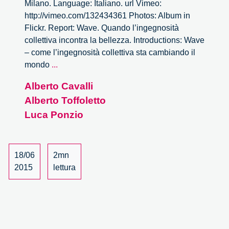
Milano. Language: Italiano. url Vimeo:
http://vimeo.com/132434361 Photos: Album in
Flickr. Report: Wave. Quando l’ingegnosità
collettiva incontra la bellezza. Introductions: Wave
– come l’ingegnosità collettiva sta cambiando il
Wave.
mondo
...
Quando
Alberto Cavalli
l’ingegnosità
Alberto Toffoletto
collettiva
incontra
Luca Ponzio
la
bellezza
–
18/06
2mn
3/4
2015
lettura