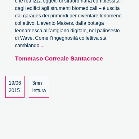
che realizza oggetti di straordinaria complessità –
dagli edifici agli strumenti biomedicali – è uscita
dai garages dei primordi per diventare fenomeno
collettivo. L’evento Makers, dalla bottega
leonardesca all’artigiano digitale, nel palinsesto
di Wave. Come l’ingegnosità collettiva sta
Wave:
cambiando
...
Makers,
Tommaso Correale Santacroce
dalla
bottega
leonardesca
all’artigiano
19/06
3mn
digitale
2015
lettura