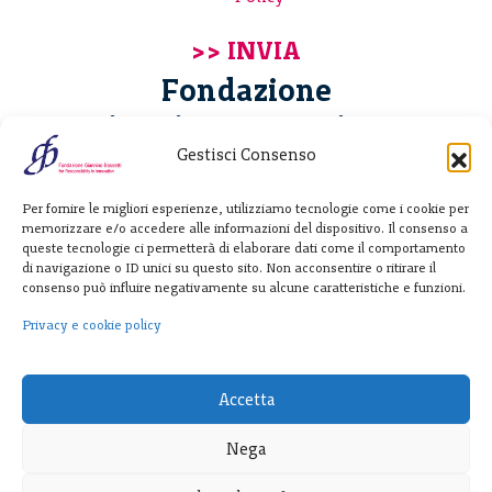
Fondazione
Giannino Bassetti ETS
Gestisci Consenso
Via Michele Barozzi 4
Per fornire le migliori esperienze, utilizziamo tecnologie come i cookie per
20122 Milano - Italia
memorizzare e/o accedere alle informazioni del dispositivo. Il consenso a
T. +39 02 781933
queste tecnologie ci permetterà di elaborare dati come il comportamento
di navigazione o ID unici su questo sito. Non acconsentire o ritirare il
F. + 39 02 76392030
consenso può influire negativamente su alcune caratteristiche e funzioni.
info@fondazionebassetti.org
Privacy e cookie policy
p.i. 12520270153
Accetta
Nega