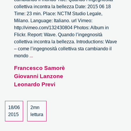
collettiva incontra la bellezza Date: 2015 06 18
Time: 23 min. Place: NCTM Studio Legale,
Milano. Language: Italiano. url Vimeo:
http://vimeo.com/132430804 Photos: Album in
Flickr. Report: Wave. Quando l’ingegnosità
collettiva incontra la bellezza. Introductions: Wave
– come l’ingegnosità collettiva sta cambiando il
Wave.
mondo
...
Quando
Francesco Samorè
l’ingegnosità
Giovanni Lanzone
collettiva
incontra
Leonardo Previ
la
bellezza
–
18/06
2mn
1/4
2015
lettura