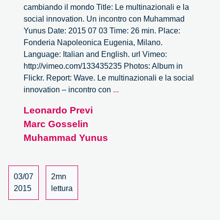
cambiando il mondo Title: Le multinazionali e la
social innovation. Un incontro con Muhammad
Yunus Date: 2015 07 03 Time: 26 min. Place:
Fonderia Napoleonica Eugenia, Milano.
Language: Italian and English. url Vimeo:
http://vimeo.com/133435235 Photos: Album in
Flickr. Report: Wave. Le multinazionali e la social
Wave.
innovation – incontro con
...
Le
Leonardo Previ
multinazionali
Marc Gosselin
e
la
Muhammad Yunus
social
innovation.
Un
03/07
2mn
incontro
2015
lettura
con
Muhammad
Yunus