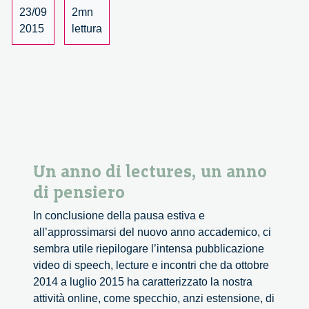
to
23/09
2mn
learn?
2015
lettura
–
la
Notte
Europea
dei
Ricercatori
a
Milano
Un anno di lectures, un anno
di pensiero
In conclusione della pausa estiva e
all’approssimarsi del nuovo anno accademico, ci
sembra utile riepilogare l’intensa pubblicazione
video di speech, lecture e incontri che da ottobre
2014 a luglio 2015 ha caratterizzato la nostra
attività online, come specchio, anzi estensione, di