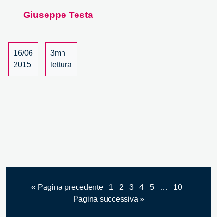
Co-
Giuseppe Testa
creare
la
scienza.
Dal
16/06
3mn
public
2015
lettura
engagement
alla
citizen
science
–
6/6
« Pagina precedente
1
2
3
4
5
…
10
Pagina successiva »