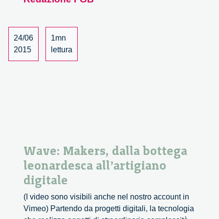
sfide
di
oggi
e
24/06
1mn
di
2015
lettura
domani
–
Premio
Truciolo
d’Oro
Wave: Makers, dalla bottega
leonardesca all’artigiano
digitale
(I video sono visibili anche nel nostro account in
Vimeo) Partendo da progetti digitali, la tecnologia