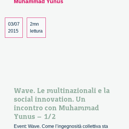
Muhammad Yunus
multinazi
e
la
social
03/07
2mn
innovatio
2015
lettura
Un
incontro
con
Muhamm
Yunus
–
2/2
Wave. Le multinazionali e la
social innovation. Un
incontro con Muhammad
Yunus – 1/2
Event: Wave. Come l’ingegnosità collettiva sta