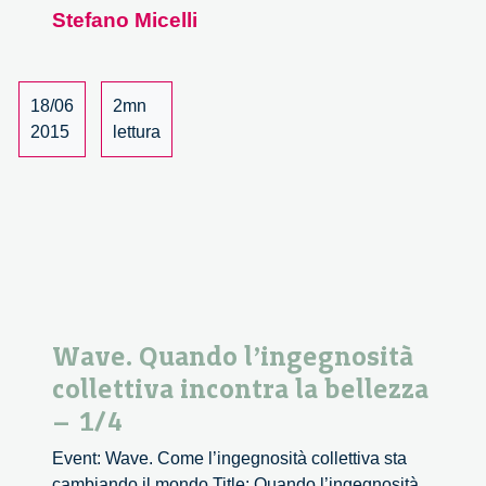
Stefano Micelli
collettiva
incontra
la
bellezza
18/06
2mn
–
2015
lettura
2/4
Wave. Quando l’ingegnosità
collettiva incontra la bellezza
– 1/4
Event: Wave. Come l’ingegnosità collettiva sta
cambiando il mondo Title: Quando l’ingegnosità