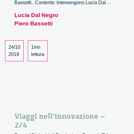
Viaggi
Bassetti.. Contents: Intervengono Lucia Dal
...
nell’innov
Lucia Dal Negro
–
Piero Bassetti
3/4
24/10
1mn
2019
lettura
Viaggi nell’innovazione –
2/4