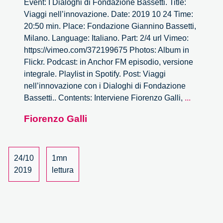
Event: I Dialoghi di Fondazione Bassetti. Title:
Viaggi nell’innovazione. Date: 2019 10 24 Time:
20:50 min. Place: Fondazione Giannino Bassetti,
Milano. Language: Italiano. Part: 2/4 url Vimeo:
https://vimeo.com/372199675 Photos: Album in
Flickr. Podcast: in Anchor FM episodio, versione
integrale. Playlist in Spotify. Post: Viaggi
nell’innovazione con i Dialoghi di Fondazione
Viaggi
Bassetti.. Contents: Interviene Fiorenzo Galli,
...
nell’inno
Fiorenzo Galli
–
2/4
24/10
1mn
2019
lettura