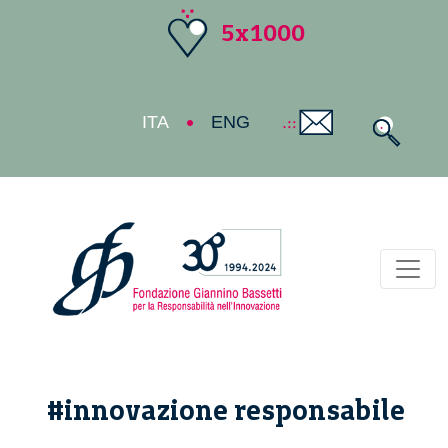
5x1000
ITA
ENG
Toggl
#innovazione responsabile