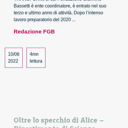
Bassetti è ente coordinatore, è entrato nel suo
terzo e ultimo anno di attività. Dopo l’intenso
Responsible
lavoro preparatorio del 2020
...
Smart
Redazione FGB
Mobility:
una
Citizens’
Jury
10/06
4mn
per
2022
lettura
raccogliere
le
opinioni
dei
cittadini
Oltre lo specchio di Alice –