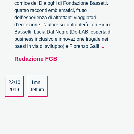
cornice dei Dialoghi di Fondazione Bassetti,
quattro racconti emblematici, frutto
dell’esperienza di altrettanti viaggiatori
d’eccezione: l’autore si confronterà con Piero
Bassetti, Lucia Dal Negro (De-LAB, esperta di
business inclusivo e innovazione frugale nei
Viaggi
paesi in via di sviluppo) e Fiorenzo Galli
...
nell’innovazi
Redazione FGB
per
i
Dialoghi
di
22/10
1mn
Fondazione
2019
lettura
Bassetti