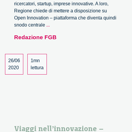
ricercatori, startup, imprese innovative. A loro,
Regione chiede di mettere a disposizione su
Open Innovation – piattaforma che diventa quindi
Da
snodo centrale
...
Regione
Redazione FGB
Lombardia
una
regia
per
26/06
1mn
la
2020
lettura
trasformazione
digitale.
Viaggi nell’innovazione –