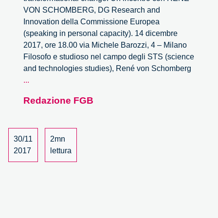
VON SCHOMBERG, DG Research and
Innovation della Commissione Europea
(speaking in personal capacity). 14 dicembre
2017, ore 18.00 via Michele Barozzi, 4 – Milano
Filosofo e studioso nel campo degli STS (science
and technologies studies), René von Schomberg
Innovazione
...
responsabile
Redazione FGB
e
formazione.
L’incontro
con
30/11
2mn
René
2017
lettura
von
Schomberg