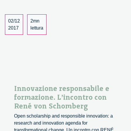
responsible
innovation.
A
02/12
2mn
meeting
2017
lettura
with
René
von
Schomberg.
Innovazione responsabile e
formazione. L’incontro con
René von Schomberg
Open scholarship and responsible innovation: a
research and innovation agenda for
transformational change. Un incontro con RENÉ