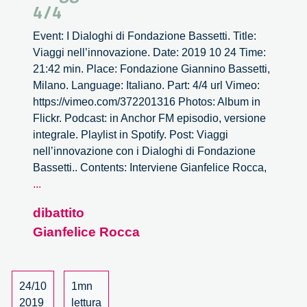
4/4
Event: I Dialoghi di Fondazione Bassetti. Title:
Viaggi nell’innovazione. Date: 2019 10 24 Time:
21:42 min. Place: Fondazione Giannino Bassetti,
Milano. Language: Italiano. Part: 4/4 url Vimeo:
https://vimeo.com/372201316 Photos: Album in
Flickr. Podcast: in Anchor FM episodio, versione
integrale. Playlist in Spotify. Post: Viaggi
nell’innovazione con i Dialoghi di Fondazione
Bassetti.. Contents: Interviene Gianfelice Rocca,
Viaggi
...
nell’innovazione
dibattito
–
Gianfelice Rocca
4/4
24/10
1mn
2019
lettura