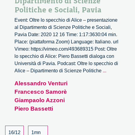
Dipartimento di Scienze
Politiche e Sociali, Pavia
Event: Oltre lo specchio di Alice – presentazione
al Dipartimento di Scienze Politiche e Sociali,
Pavia Date: 2020 12 16 Time: 1:17:3630:04 min.
Place: (piattaforma Zoom) Language: Italiano. url
Vimeo: https://vimeo.com/493689315 Post: Oltre
lo specchio di Alice: Piero Bassetti dialoga con
Università di Pavia. Podcast: Oltre lo specchio di
Oltre
Alice – Dipartimento di Scienze Politiche
...
lo
Alessandro Venturi
specchio
Francesco Samorè
di
Alice
Giampaolo Azzoni
–
Piero Bassetti
Dipartimento
di
Scienze
16/12
1mn