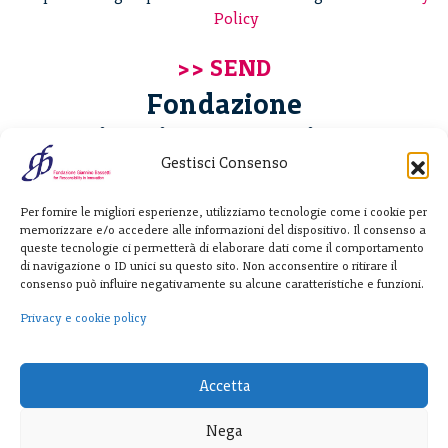
Policy
Fondazione
Giannino Bassetti ETS
Gestisci Consenso
Via Michele Barozzi 4
Per fornire le migliori esperienze, utilizziamo tecnologie come i cookie per
20122 Milano - Italia
memorizzare e/o accedere alle informazioni del dispositivo. Il consenso a
T. +39 02 781933
queste tecnologie ci permetterà di elaborare dati come il comportamento
di navigazione o ID unici su questo sito. Non acconsentire o ritirare il
F. + 39 02 76392030
consenso può influire negativamente su alcune caratteristiche e funzioni.
info@fondazionebassetti.org
Privacy e cookie policy
p.i. 12520270153
Accetta
Nega