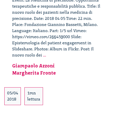
Event: La medicina di precisione. Opportunità
terapeutiche e responsabilità pubblica. Title: Il
nuovo ruolo dei pazienti nella medicina di
precisione. Date: 2018 04 05 Time: 22 min.
Place: Fondazione Giannino Bassetti, Milano.
Language: Italiano. Part: 1/5 url Vimeo:
https://vimeo.com/266459000 Slide:
Epistemologia del patient engagement in
Slideshare. Photos: Album in Flickr. Post: Il
Il
nuovo ruolo dei
...
nuovo
Giampaolo Azzoni
ruolo
Margherita Fronte
dei
pazienti
nella
medicina
05/04
1mn
di
2018
lettura
precisione
–