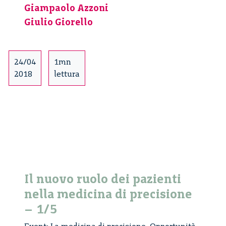
Giampaolo Azzoni
nelle
Giulio Giorello
nostre
vite
–
3/4
24/04
1mn
2018
lettura
Il nuovo ruolo dei pazienti
nella medicina di precisione
– 1/5