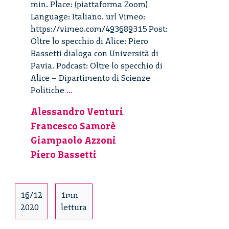
min. Place: (piattaforma Zoom)
Language: Italiano. url Vimeo:
https://vimeo.com/493689315 Post:
Oltre lo specchio di Alice: Piero
Bassetti dialoga con Università di
Pavia. Podcast: Oltre lo specchio di
Alice – Dipartimento di Scienze
Oltre
Politiche
...
lo
Alessandro Venturi
specchio
Francesco Samorè
di
Alice
Giampaolo Azzoni
–
Piero Bassetti
Dipartimento
di
Scienze
16/12
1mn
Politiche
2020
lettura
e
Sociali,