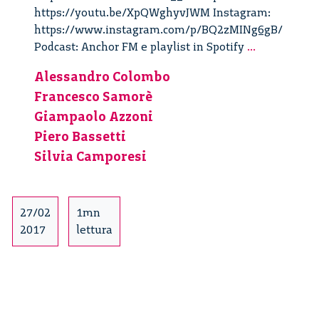
https://youtu.be/XpQWghyvJWM Instagram:
https://www.instagram.com/p/BQ2zMINg6gB/
La
Podcast: Anchor FM e playlist in Spotify
...
fiducia
Alessandro Colombo
nei
Francesco Samorè
saperi
esperti
Giampaolo Azzoni
in
Piero Bassetti
medicina
Silvia Camporesi
e
tecnoscienz
Un
27/02
1mn
incontro
2017
lettura
con
Silvia
Camporesi.
4/4