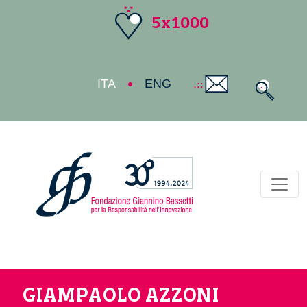
5x1000
ITA
ENG
Toggl
GIAMPAOLO AZZONI