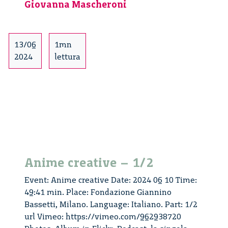
Giovanna Mascheroni
Un
incontro
con
Giovanna
13/06
1mn
Mascheroni
2024
lettura
–
1/2
Anime creative – 1/2
Event: Anime creative Date: 2024 06 10 Time:
49:41 min. Place: Fondazione Giannino
Bassetti, Milano. Language: Italiano. Part: 1/2
url Vimeo: https://vimeo.com/962938720