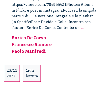
https://vimeo.com/784955421Photos: Album
in Flickr e post in Instagram.Podcast: la singola
parte 1 di 3, la versione integrale e la playlist
(in Spotify)Post: Davide e Golia. Incontro con
Davide
l’autore Enrico De Corso. Contents: un
...
e
Enrico De Corso
Golia.
Francesco Samorè
Incontro
con
Paolo Manfredi
l’autore
Enrico
De
23/11
1mn
Corso
2022
lettura
–
1/3