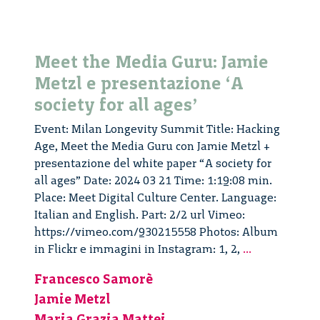
Meet the Media Guru: Jamie
Metzl e presentazione ‘A
society for all ages’
Event: Milan Longevity Summit Title: Hacking
Age, Meet the Media Guru con Jamie Metzl +
presentazione del white paper “A society for
all ages” Date: 2024 03 21 Time: 1:19:08 min.
Place: Meet Digital Culture Center. Language:
Italian and English. Part: 2/2 url Vimeo:
https://vimeo.com/930215558 Photos: Album
Meet
in Flickr e immagini in Instagram: 1, 2,
...
the
Francesco Samorè
Media
Jamie Metzl
Guru:
Jamie
Maria Grazia Mattei