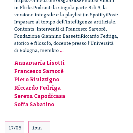
https://vimeo.com/836253488Photos: Album
in Flickr.Podcast: la singola parte 3 di 3, la
versione integrale e la playlist (in Spotify)Post:
Imparare al tempo dell’intelligenza artificiale.
Contents: Interventi di:Francesco Samorè,
Fondazione Giannino BassettiRiccardo Fedriga,
storico e filosofo, docente presso l’Università
Imparare
di Bologna, membro
...
al
Annamaria Lisotti
tempo
Francesco Samorè
dell’intelligenza
artificiale
Piero Rivizzigno
–
Riccardo Fedriga
3/3
Serena Capodicasa
Sofia Sabatino
17/05
1mn