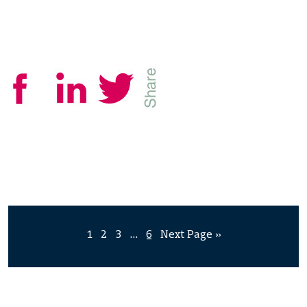
1
2
3
…
6
Next Page »