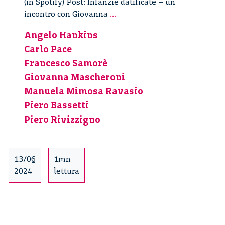
(in Spotify) Post: Infanzie datificate – un
Infanzie
incontro con Giovanna
...
datificate
Angelo Hankins
–
Carlo Pace
Un
incontro
Francesco Samorè
con
Giovanna Mascheroni
Giovanna
Manuela Mimosa Ravasio
Mascheroni
Piero Bassetti
–
Piero Rivizzigno
2/2
13/06
1mn
2024
lettura