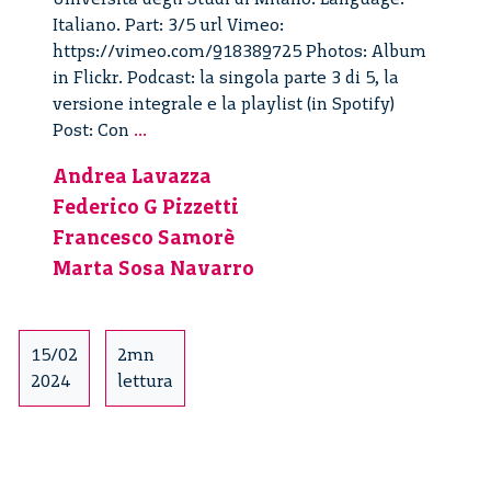
Italiano. Part: 3/5 url Vimeo:
https://vimeo.com/918389725 Photos: Album
in Flickr. Podcast: la singola parte 3 di 5, la
versione integrale e la playlist (in Spotify)
Con
Post: Con
...
la
Andrea Lavazza
forza
Federico G Pizzetti
del
pensiero.
Francesco Samorè
Il
Marta Sosa Navarro
caso
Neuralink
–
15/02
2mn
3/5
2024
lettura