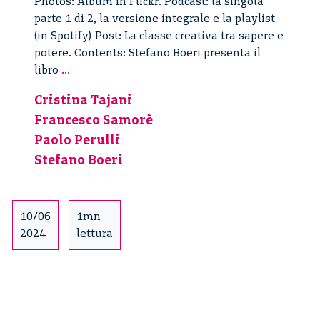
Photos: Album in Flickr. Podcast: la singola
parte 1 di 2, la versione integrale e la playlist
(in Spotify) Post: La classe creativa tra sapere e
potere. Contents: Stefano Boeri presenta il
Anime
libro
...
creative
Cristina Tajani
–
Francesco Samorè
1/2
Paolo Perulli
Stefano Boeri
10/06
1mn
2024
lettura