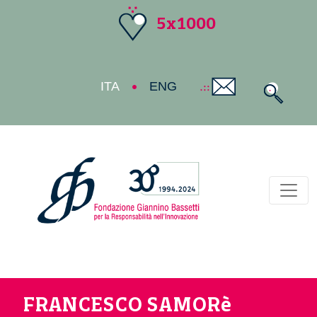
5x1000
ITA
ENG
Toggl
FRANCESCO SAMORè