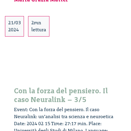
Metzl
e
presentazio
21/03
2mn
‘A
2024
lettura
society
for
all
ages’
Con la forza del pensiero. Il
caso Neuralink – 3/5
Event: Con la forza del pensiero. Il caso
Neuralink: un’analisi tra scienza e neuroetica
Date: 2024 02 15 Time: 27:17 min. Place:
Università degli Studi di Milano. Language: