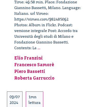
Time: 46:58 min. Place: Fondazione
Giannino Bassetti, Milano. Language:
Italiano. url Vimeo:
https://vimeo.com/982485062
Photos: Album in Flickr. Podcast:
versione integrale Post: Accordo tra
Università degli studi di Milano e
Fondazione Giannino Bassetti.
Accordo
Contents: La
...
tra
Elio Franzini
Università
Francesco Samorè
degli
studi
Piero Bassetti
di
Roberta Garruccio
Milano
e
Fondazione
09/07
1mn
Giannino
2024
lettura
Bassetti