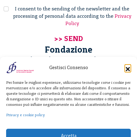
I consent to the sending of the newsletter and the
processing of personal data according to the
Privacy
Policy
Fondazione
Giannino Bassetti ETS
Gestisci Consenso
Via Michele Barozzi 4
Per fornire le migliori esperienze, utilizziamo tecnologie come i cookie per
20122 Milano - Italia
memorizzare e/o accedere alle informazioni del dispositivo. Il consenso a
T. +39 02 781933
queste tecnologie ci permetterà di elaborare dati come il comportamento
di navigazione o ID unici su questo sito. Non acconsentire o ritirare il
F. + 39 02 76392030
consenso può influire negativamente su alcune caratteristiche e funzioni.
info@fondazionebassetti.org
Privacy e cookie policy
p.i. 12520270153
Accetta