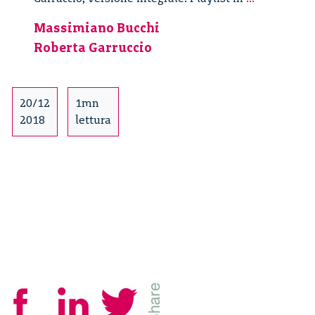
oltre.
Massimiano Bucchi
La
Roberta Garruccio
presentazi
del
libro
–
20/12
1mn
2/4
2018
lettura