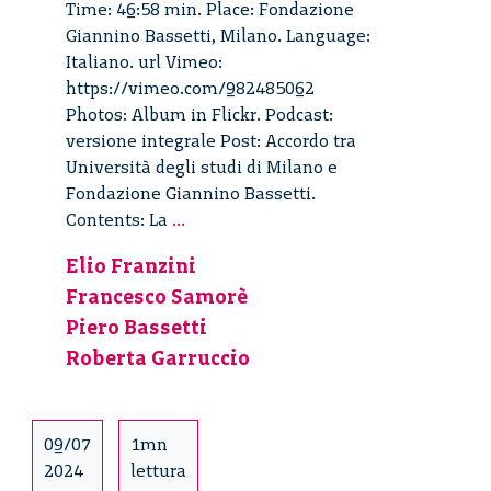
Time: 46:58 min. Place: Fondazione
Giannino Bassetti, Milano. Language:
Italiano. url Vimeo:
https://vimeo.com/982485062
Photos: Album in Flickr. Podcast:
versione integrale Post: Accordo tra
Università degli studi di Milano e
Fondazione Giannino Bassetti.
Accordo
Contents: La
...
tra
Elio Franzini
Università
Francesco Samorè
degli
studi
Piero Bassetti
di
Roberta Garruccio
Milano
e
Fondazione
09/07
1mn
Giannino
2024
lettura
Bassetti