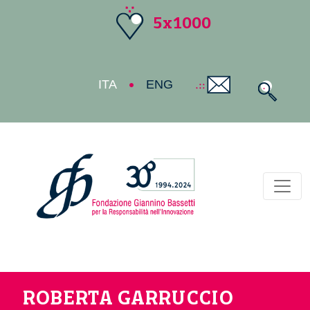
5x1000
ITA
ENG
Toggl
ROBERTA GARRUCCIO