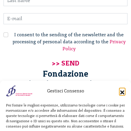
I consent to the sending of the newsletter and the
processing of personal data according to the
Privacy
Policy
Fondazione
Giannino Bassetti ETS
Gestisci Consenso
Via Michele Barozzi 4
Per fornire le migliori esperienze, utilizziamo tecnologie come i cookie per
20122 Milano - Italia
memorizzare e/o accedere alle informazioni del dispositivo. Il consenso a
T. +39 02 781933
queste tecnologie ci permetterà di elaborare dati come il comportamento
di navigazione o ID unici su questo sito. Non acconsentire o ritirare il
F. + 39 02 76392030
consenso può influire negativamente su alcune caratteristiche e funzioni.