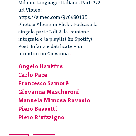
Milano. Language: Italiano. Part: 2/2
url Vimeo:
https://vimeo.com/970480135
Photos: Album in Flickr. Podcast: la
singola parte 2 di 2, la versione
integrale e la playlist (in Spotify)
Post: Infanzie datificate – un
Infanzie
incontro con Giovanna
...
datificate
Angelo Hankins
–
Carlo Pace
Un
incontro
Francesco Samorè
con
Giovanna Mascheroni
Giovanna
Manuela Mimosa Ravasio
Mascheroni
Piero Bassetti
–
Piero Rivizzigno
2/2