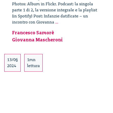
Photos: Album in Flickr. Podcast: la singola
parte 1 di 2, la versione integrale e la playlist
(in Spotify) Post: Infanzie datificate – un
Infanzie
incontro con Giovanna
...
datificate
Francesco Samorè
–
Giovanna Mascheroni
Un
incontro
con
Giovanna
13/06
1mn
Mascheroni
2024
lettura
–
1/2