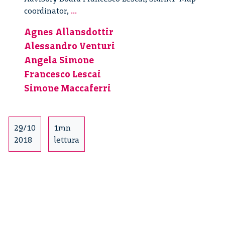
SMART-
coordinator,
...
map
Agnes Allansdottir
project
Alessandro Venturi
e-
book
Angela Simone
launch
Francesco Lescai
event
Simone Maccaferri
–
5/5
29/10
1mn
2018
lettura