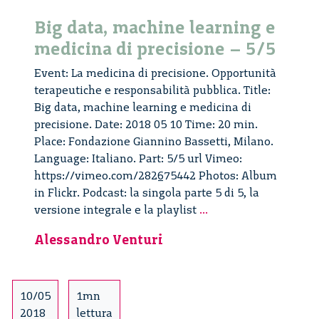
Big data, machine learning e
medicina di precisione – 5/5
Event: La medicina di precisione. Opportunità
terapeutiche e responsabilità pubblica. Title:
Big data, machine learning e medicina di
precisione. Date: 2018 05 10 Time: 20 min.
Place: Fondazione Giannino Bassetti, Milano.
Language: Italiano. Part: 5/5 url Vimeo:
https://vimeo.com/282675442 Photos: Album
in Flickr. Podcast: la singola parte 5 di 5, la
Big
versione integrale e la playlist
...
data,
Alessandro Venturi
machine
learning
e
medicina
10/05
1mn
di
2018
lettura