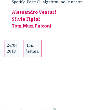
Gli
Spotify. Post: Gli algoritmi nelle nostre
...
algoritmi
Alessandro Venturi
nelle
Silvia Figini
nostre
vite
Toni Muzi Falconi
–
2/4
24/04
1mn
2018
lettura