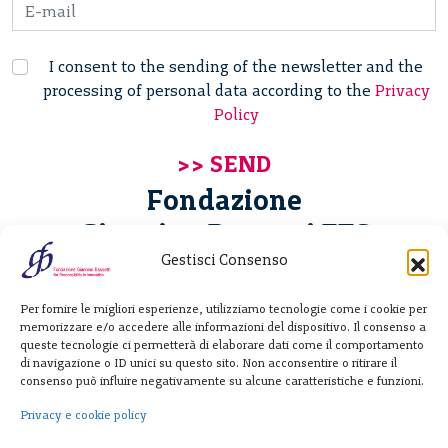
I consent to the sending of the newsletter and the
processing of personal data according to the
Privacy
Policy
Fondazione
Giannino Bassetti ETS
Gestisci Consenso
Via Michele Barozzi 4
Per fornire le migliori esperienze, utilizziamo tecnologie come i cookie per
20122 Milano - Italia
memorizzare e/o accedere alle informazioni del dispositivo. Il consenso a
T. +39 02 781933
queste tecnologie ci permetterà di elaborare dati come il comportamento
di navigazione o ID unici su questo sito. Non acconsentire o ritirare il
F. + 39 02 76392030
consenso può influire negativamente su alcune caratteristiche e funzioni.
info@fondazionebassetti.org
Privacy e cookie policy