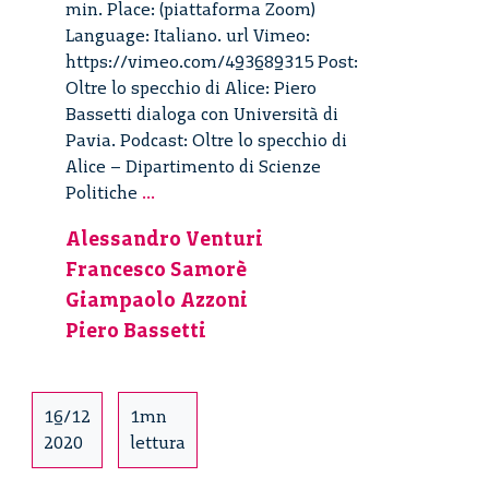
min. Place: (piattaforma Zoom)
Language: Italiano. url Vimeo:
https://vimeo.com/493689315 Post:
Oltre lo specchio di Alice: Piero
Bassetti dialoga con Università di
Pavia. Podcast: Oltre lo specchio di
Alice – Dipartimento di Scienze
Oltre
Politiche
...
lo
Alessandro Venturi
specchio
Francesco Samorè
di
Alice
Giampaolo Azzoni
–
Piero Bassetti
Dipartimento
di
Scienze
16/12
1mn
Politiche
2020
lettura
e
Sociali,