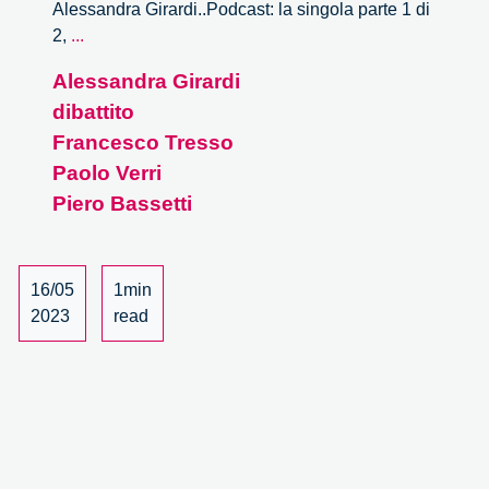
Alessandra Girardi..Podcast: la singola parte 1 di
Oltre
2,
...
lo
Alessandra Girardi
specchio
dibattito
di
Alice
Francesco Tresso
al
Paolo Verri
Salone
Piero Bassetti
OFF
–
2/2
16/05
1min
2023
read