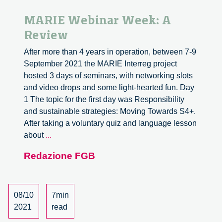
MARIE Webinar Week: A
Review
After more than 4 years in operation, between 7-9
September 2021 the MARIE Interreg project
hosted 3 days of seminars, with networking slots
and video drops and some light-hearted fun. Day
1 The topic for the first day was Responsibility
and sustainable strategies: Moving Towards S4+.
After taking a voluntary quiz and language lesson
MARIE
about
...
Webinar
Redazione FGB
Week:
A
Review
08/10
7min
2021
read