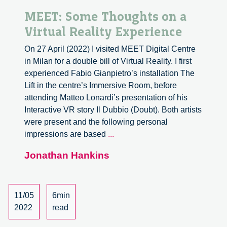
MEET: Some Thoughts on a
Virtual Reality Experience
On 27 April (2022) I visited MEET Digital Centre
in Milan for a double bill of Virtual Reality. I first
experienced Fabio Gianpietro’s installation The
Lift in the centre’s Immersive Room, before
attending Matteo Lonardi’s presentation of his
Interactive VR story Il Dubbio (Doubt). Both artists
were present and the following personal
MEET:
impressions are based
...
Some
Jonathan Hankins
Thoughts
on
a
Virtual
11/05
6min
Reality
2022
read
Experience