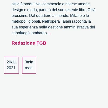
attività produttive, commercio e risorse umane,
design e moda, parlerà del suo recente libro Città
prossime. Dal quartiere al mondo: Milano e le
metropoli globali. Nell’opera Tajani racconta la
sua esperienza nella gestione amministrativa del
Il
capoluogo lombardo
...
destino
Redazione FGB
della
città
oltre
la
20/11
3min
pandemia
2021
read
–
Bookcity
2021