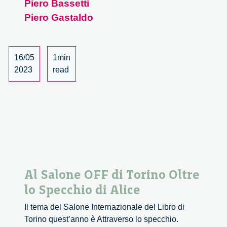
Piero Bassetti
Salone
Piero Gastaldo
OFF
–
1/2
16/05
1min
2023
read
Al Salone OFF di Torino Oltre
lo Specchio di Alice
Il tema del Salone Internazionale del Libro di
Torino quest’anno è Attraverso lo specchio.