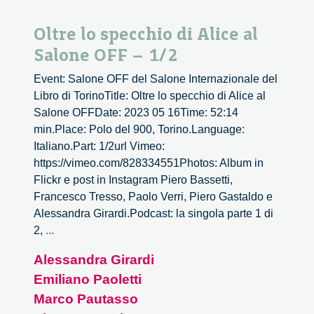
Oltre lo specchio di Alice al
Salone OFF – 1/2
Event: Salone OFF del Salone Internazionale del
Libro di TorinoTitle: Oltre lo specchio di Alice al
Salone OFFDate: 2023 05 16Time: 52:14
min.Place: Polo del 900, Torino.Language:
Italiano.Part: 1/2url Vimeo:
https://vimeo.com/828334551Photos: Album in
Flickr e post in Instagram Piero Bassetti,
Francesco Tresso, Paolo Verri, Piero Gastaldo e
Alessandra Girardi.Podcast: la singola parte 1 di
Oltre
2,
...
lo
Alessandra Girardi
specchio
Emiliano Paoletti
di
Alice
Marco Pautasso
al