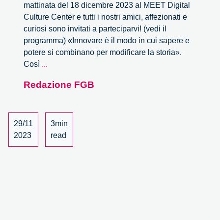
mattinata del 18 dicembre 2023 al MEET Digital
Culture Center e tutti i nostri amici, affezionati e
curiosi sono invitati a parteciparvi! (vedi il
programma) «Innovare è il modo in cui sapere e
potere si combinano per modificare la storia».
Inauguriamo
Così
...
i
Redazione FGB
30
anni
di
Fondazione
29/11
3min
Giannino
2023
read
Bassetti