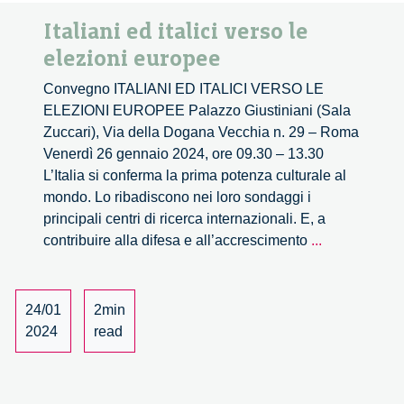
Italiani ed italici verso le
elezioni europee
Convegno ITALIANI ED ITALICI VERSO LE
ELEZIONI EUROPEE Palazzo Giustiniani (Sala
Zuccari), Via della Dogana Vecchia n. 29 – Roma
Venerdì 26 gennaio 2024, ore 09.30 – 13.30
L’Italia si conferma la prima potenza culturale al
mondo. Lo ribadiscono nei loro sondaggi i
principali centri di ricerca internazionali. E, a
Italiani
contribuire alla difesa e all’accrescimento
...
ed
italici
verso
24/01
2min
le
2024
read
elezioni
europee