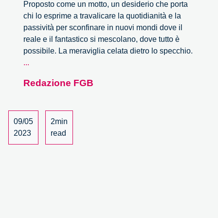
Proposto come un motto, un desiderio che porta
chi lo esprime a travalicare la quotidianità e la
passività per sconfinare in nuovi mondi dove il
reale e il fantastico si mescolano, dove tutto è
possibile. La meraviglia celata dietro lo specchio.
Al
...
Salone
Redazione FGB
OFF
di
Torino
Oltre
09/05
2min
lo
2023
read
Specchio
di
Alice