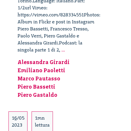
Torino.Language: Italiano.Part:
1/2url Vimeo:
https://vimeo.com/828334551Photos:
Album in Flickr e post in Instagram
Piero Bassetti, Francesco Tresso,
Paolo Verri, Piero Gastaldo e
Alessandra Girardi.Podcast: la
Oltre
singola parte 1 di 2,
...
lo
Alessandra Girardi
specchio
Emiliano Paoletti
di
Alice
Marco Pautasso
al
Piero Bassetti
Salone
Piero Gastaldo
OFF
–
1/2
16/05
1mn
2023
lettura