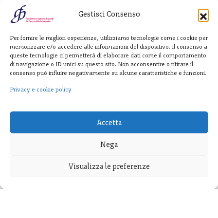
Gestisci Consenso
Fondazione
Per fornire le migliori esperienze, utilizziamo tecnologie come i cookie per
Giannino Bassetti ETS
memorizzare e/o accedere alle informazioni del dispositivo. Il consenso a
queste tecnologie ci permetterà di elaborare dati come il comportamento
di navigazione o ID unici su questo sito. Non acconsentire o ritirare il
consenso può influire negativamente su alcune caratteristiche e funzioni.
Via Michele Barozzi 4
20122 Milano - Italia
Privacy e cookie policy
T. +39 02 781933
F. + 39 02 76392030
Accetta
info@fondazionebassetti.org
Nega
p.i. 12520270153
Visualizza le preferenze