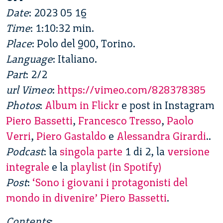
Date
: 2023 05 16
Time
: 1:10:32 min.
Place
: Polo del 900, Torino.
Language
: Italiano.
Part
: 2/2
url Vimeo
:
https://vimeo.com/828378385
Photos
:
Album in Flickr
e post in Instagram
Piero Bassetti
,
Francesco Tresso
,
Paolo
Verri
,
Piero Gastaldo
e
Alessandra Girardi
..
Podcast
: la
singola parte
1 di 2, la
versione
integrale
e la
playlist (in Spotify)
Post
:
‘Sono i giovani i protagonisti del
mondo in divenire’ Piero Bassetti
.
Contents
: