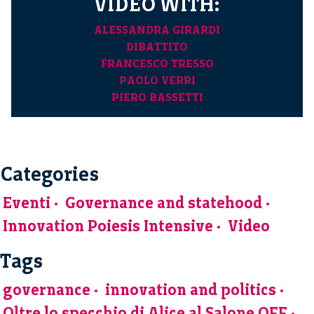
VIDEO WITH:
ALESSANDRA GIRARDI
DIBATTITO
FRANCESCO TRESSO
PAOLO VERRI
PIERO BASSETTI
Categories
Eventi
Governance and statehood
Innovation Poiesis Intensive
Video
Tags
governance
innovation and politics
Oltre lo specchio di Alice al Salone OFF