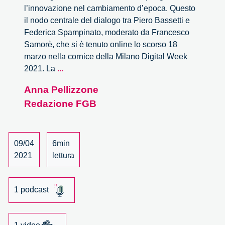
l’innovazione nel cambiamento d’epoca. Questo
il nodo centrale del dialogo tra Piero Bassetti e
Federica Spampinato, moderato da Francesco
Samorè, che si è tenuto online lo scorso 18
marzo nella cornice della Milano Digital Week
L’immaginazione
2021. La
...
come
Anna Pellizzone
strumento
Redazione FGB
per
governare
l’innovazione
nel
09/04
6min
cambiamento
2021
lettura
d’epoca.
1 podcast