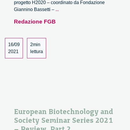
progetto H2020 – coordinato da Fondazione
Il
Giannino Bassetti –
...
progetto
Redazione FGB
TRANSFORM
alla
Settimana
Europea
16/09
2min
delle
2021
lettura
Regioni
e
delle
Città
European Biotechnology and
Society Seminar Series 2021
– Review, Part 2