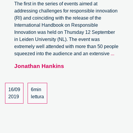
The first in the series of events aimed at
addressing challenges for responsible innovation
(RI) and coinciding with the release of the
International Handbook on Responsible
Innovation was held on Thursday 12 September
in Leiden University (NL). The event was
extremely well attended with more than 50 people
Challen
squeezed into the audience and an extensive
...
for
Jonathan Hankins
Respons
Innovatio
Leiden
Review
16/09
6min
2019
lettura