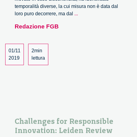
temporalità diverse, la cui misura non è data dal
Il
loro puro decorrere, ma dal
...
fine
Redazione FGB
della
politica,
un
incontro
01/11
2min
tra
2019
lettura
Salvatore
Natoli
e
Piero
Bassetti
Challenges for Responsible
Innovation: Leiden Review