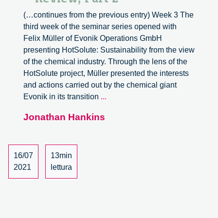
(…continues from the previous entry) Week 3 The
third week of the seminar series opened with
Felix Müller of Evonik Operations GmbH
presenting HotSolute: Sustainability from the view
of the chemical industry. Through the lens of the
HotSolute project, Müller presented the interests
and actions carried out by the chemical giant
European
Evonik in its transition
...
Biotechnology
Jonathan Hankins
and
Society
Seminar
Series
16/07
13min
2021
2021
lettura
–
Review,
Part
2