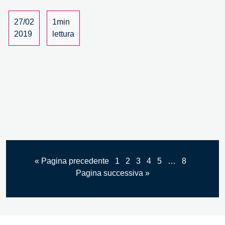
MEET:
incontro
27/02
1min
con
2019
lettura
Georges
Amar
« Pagina precedente
1
2
3
4
5
…
8
Pagina successiva »