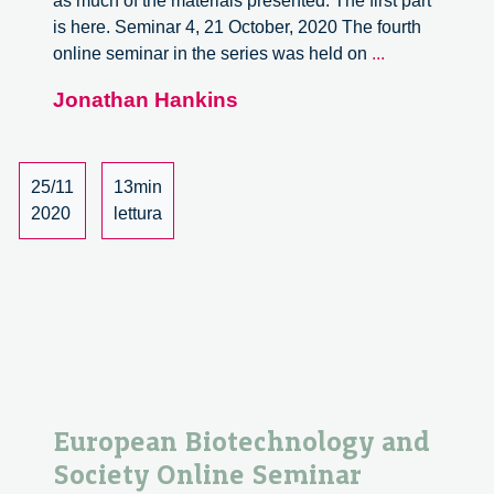
as much of the materials presented. The first part
is here. Seminar 4, 21 October, 2020 The fourth
European
online seminar in the series was held on
...
Biotechnolog
Jonathan Hankins
and
Society
Online
Seminar
25/11
13min
Series
2020
lettura
–
Review,
Part
2
European Biotechnology and
Society Online Seminar