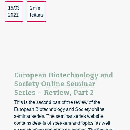
Alice:
immaginazione
15/03
2min
e
2021
lettura
rischio
–
Milano
Digital
Week
European Biotechnology and
Society Online Seminar
Series – Review, Part 2
This is the second part of the review of the
European Biotechnology and Society online
seminar series. The seminar series website
contains details of speakers and topics, as well