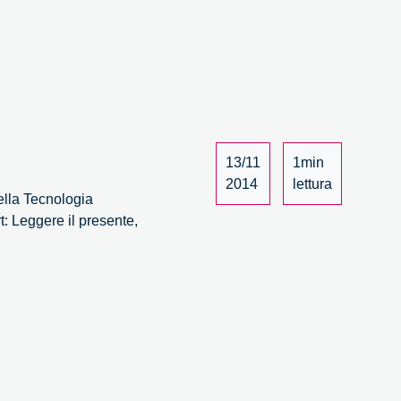
re
te,
are
o
13/11
1min
2014
lettura
ella Tecnologia
: Leggere il presente,
re
te,
are
o