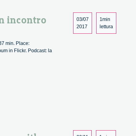
precisione
–
5/5
n incontro
03/07
1min
2017
lettura
37 min. Place:
m in Flickr. Podcast: la