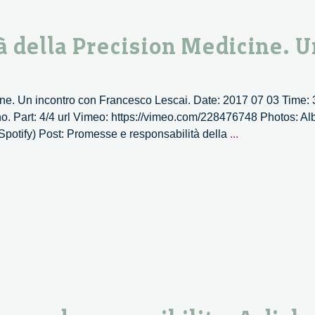
 della Precision Medicine. U
ne. Un incontro con Francesco Lescai. Date: 2017 07 03 Time: 
. Part: 4/4 url Vimeo: https://vimeo.com/228476748 Photos: Albu
Promesse
in Spotify) Post: Promesse e responsabilità della
...
e
responsabilità
della
Precision
Medicine.
Un
incontro
con
Francesco
Lescai.