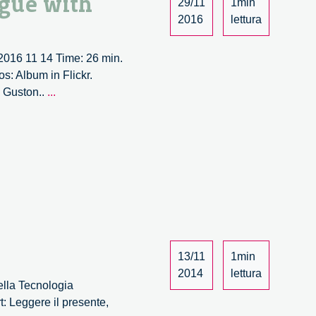
ogue with
29/11
1min
2016
lettura
 2016 11 14 Time: 26 min.
s: Album in Flickr.
Game-
d Guston..
...
changing
innovations
and
responsibility.
A
dialogue
with
David
Guston
13/11
1min
–
2014
lettura
2/3
ella Tecnologia
: Leggere il presente,