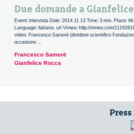
Due domande a Gianfelice
Event: Intervista Date: 2014 11 13 Time: 3 min. Place: 
Language: Italiano. url Vimeo: http://vimeo.com/11192818
video. Francesco Samorè (direttore scientifico Fondazio
Due
occasione
...
domande
Francesco Samorè
a
Gianfelice Rocca
Gianfelice
Rocca
Press