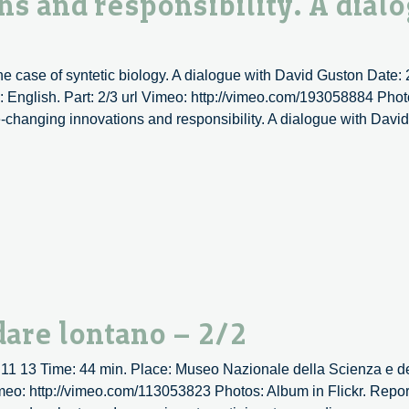
s and responsibility. A dial
4/4
e case of syntetic biology. A dialogue with David Guston Date:
English. Part: 2/3 url Vimeo: http://vimeo.com/193058884 Photo
-changing innovations and responsibility. A dialogue with Davi
dare lontano – 2/2
 11 13 Time: 44 min. Place: Museo Nazionale della Scienza e d
meo: http://vimeo.com/113053823 Photos: Album in Flickr. Report