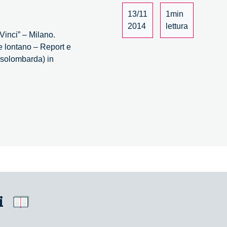
13/11
1min
2014
lettura
Vinci” – Milano.
e lontano – Report e
ssolombarda) in
i