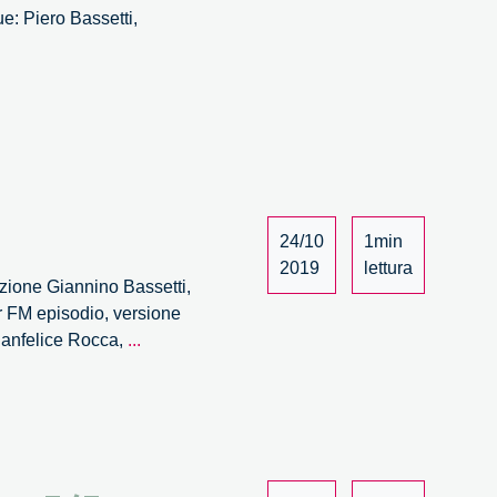
e: Piero Bassetti,
24/10
1min
2019
lettura
azione Giannino Bassetti,
r FM episodio, versione
Viaggi
Gianfelice Rocca,
...
nell’innovazione
–
4/4