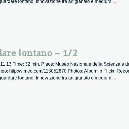
Legge
 guardare lontano. Innovazione tra artigianato e medium
...
il
presen
guard
lontan
–
2/2
dare lontano – 1/2
 11 13 Time: 32 min. Place: Museo Nazionale della Scienza e d
meo: http://vimeo.com/113052670 Photos: Album in Flickr. Report
Legge
 guardare lontano. Innovazione tra artigianato e medium
...
il
presen
guard
lontan
–
1/2