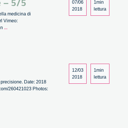
 – 5/5
07/06
1min
2018
lettura
ella medicina di
rl Vimeo:
La
(in
...
sostenibilità
economica
della
medicina
di
precisione
12/03
1min
–
2018
lettura
i precisione. Date: 2018
5/5
eo.com/260421023 Photos:
La
truttura
ella
medicina
i