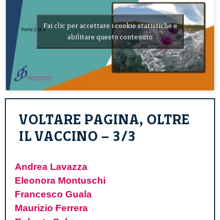
Fai clic per accettare i cookie statistiche e
abilitare questo contenuto
VOLTARE PAGINA, OLTRE
IL VACCINO – 3/3
Andrea Lavazza
Eleonora Montuschi
Francesco Guala
Maurizio Ferrera