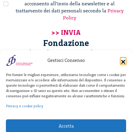
acconsento all’invio della newsletter e al
trattamento dei dati personali secondo la
Privacy
Policy
Fondazione
Giannino Bassetti ETS
Gestisci Consenso
Via Michele Barozzi 4
Per fornire le migliori esperienze, utilizziamo tecnologie come i cookie per
20122 Milano - Italia
memorizzare e/o accedere alle informazioni del dispositivo. Il consenso a
T. +39 02 781933
queste tecnologie ci permetterà di elaborare dati come il comportamento
di navigazione o ID unici su questo sito. Non acconsentire o ritirare il
F. + 39 02 76392030
consenso può influire negativamente su alcune caratteristiche e funzioni.
info@fondazionebassetti.org
Privacy e cookie policy
p.i. 12520270153
Accetta