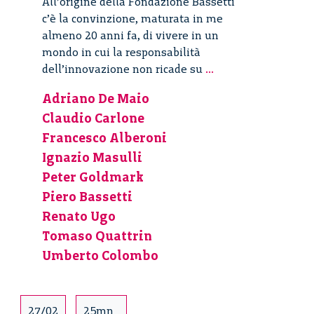
All’origine della Fondazione Bassetti
c’è la convinzione, maturata in me
almeno 20 anni fa, di vivere in un
mondo in cui la responsabilità
Workshop
dell’innovazione non ricade su
...
sulla
Adriano De Maio
Fondazione
Claudio Carlone
Giannino
Bassetti
Francesco Alberoni
Ignazio Masulli
Peter Goldmark
Piero Bassetti
Renato Ugo
Tomaso Quattrin
Umberto Colombo
27/02
25mn