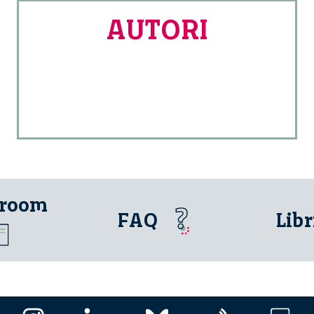
AUTORI
 room
FAQ
Libr