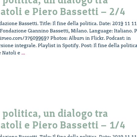
a politica, un dialogo tra
e
atoli e Piero Bassetti – 2/4
Piero
Bassetti
azione Bassetti. Title: Il fine della politica. Date: 2019 11 11
–
 Fondazione Giannino Bassetti, Milano. Language: Italiano. P
3/4
vimeo.com/376099697 Photos: Album in Flickr. Podcast: in
one integrale. Playlist in Spotify. Post: Il fine della politica
Il
e Natoli e
...
fine
della
politica,
un
dialogo
tra
Salvatore
a politica, un dialogo tra
Natoli
e
atoli e Piero Bassetti – 1/4
Piero
Bassetti
azione Bassetti. Title: Il fine della politica. Date: 2019 11 11