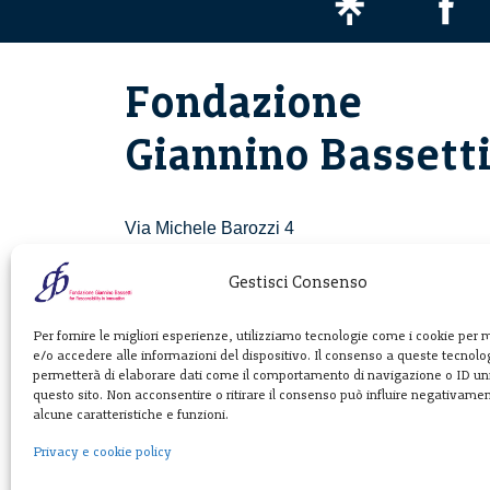
Fondazione
Giannino Bassett
Via Michele Barozzi 4
20122 Milano - Italia
T. +39 02 781933
Gestisci Consenso
F. + 39 02 76392030
Per fornire le migliori esperienze, utilizziamo tecnologie come i cookie per
e/o accedere alle informazioni del dispositivo. Il consenso a queste tecnolog
info@fondazionebassetti.org
permetterà di elaborare dati come il comportamento di navigazione o ID uni
questo sito. Non acconsentire o ritirare il consenso può influire negativame
p.i. 12520270153
alcune caratteristiche e funzioni.
Privacy e cookie policy