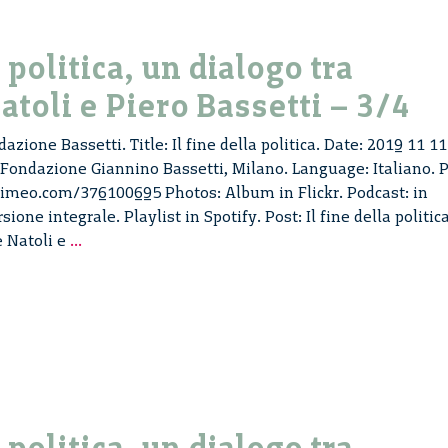
tra
Salvatore
Natoli
a politica, un dialogo tra
e
atoli e Piero Bassetti – 3/4
Piero
Bassetti
azione Bassetti. Title: Il fine della politica. Date: 2019 11 11
–
 Fondazione Giannino Bassetti, Milano. Language: Italiano. P
4/4
vimeo.com/376100695 Photos: Album in Flickr. Podcast: in
one integrale. Playlist in Spotify. Post: Il fine della politica
Il
e Natoli e
...
fine
della
politica,
un
dialogo
tra
Salvatore
Natoli