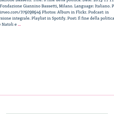
–
 Fondazione Giannino Bassetti, Milano. Language: Italiano. P
2/4
vimeo.com/376098646 Photos: Album in Flickr. Podcast: in
one integrale. Playlist in Spotify. Post: Il fine della politica
Il
e Natoli e
...
fine
della
politica,
un
dialogo
tra
Salvatore
Natoli
e
Piero
Bassetti
–
1/4