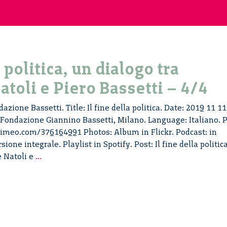
a politica, un dialogo tra
atoli e Piero Bassetti – 4/4
azione Bassetti. Title: Il fine della politica. Date: 2019 11 11
 Fondazione Giannino Bassetti, Milano. Language: Italiano. P
vimeo.com/376164991 Photos: Album in Flickr. Podcast: in
one integrale. Playlist in Spotify. Post: Il fine della politica
Il
e Natoli e
...
fine
della
politica,
un
dialogo