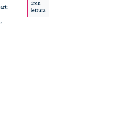
1mn
art:
lettura
,