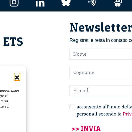
Newslette
i ETS
Registrati e resta in contatto
 memorizzare
ie ci
ci su
acconsento all’invio dell
nte su
personali secondo la
Priv