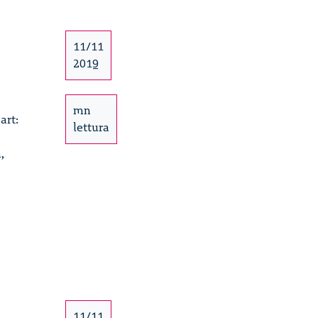
11/11
2019
mn
art:
lettura
,
11/11