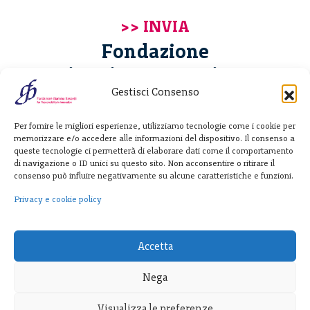
Fondazione
Giannino Bassetti ETS
Gestisci Consenso
Via Michele Barozzi 4
Per fornire le migliori esperienze, utilizziamo tecnologie come i cookie per
20122 Milano - Italia
memorizzare e/o accedere alle informazioni del dispositivo. Il consenso a
T. +39 02 781933
queste tecnologie ci permetterà di elaborare dati come il comportamento
di navigazione o ID unici su questo sito. Non acconsentire o ritirare il
F. + 39 02 76392030
consenso può influire negativamente su alcune caratteristiche e funzioni.
info@fondazionebassetti.org
Privacy e cookie policy
p.i. 12520270153
Accetta
Nega
Visualizza le preferenze