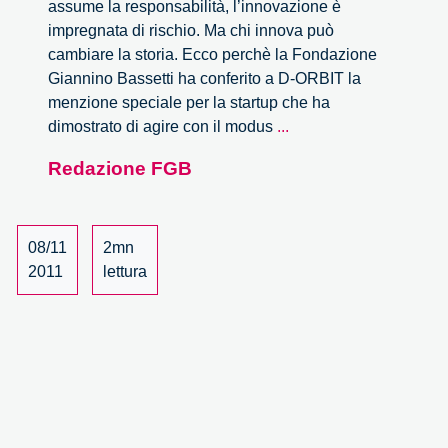
assume la responsabilità, l’innovazione è
impregnata di rischio. Ma chi innova può
cambiare la storia. Ecco perchè la Fondazione
Giannino Bassetti ha conferito a D-ORBIT la
menzione speciale per la startup che ha
A
dimostrato di agire con il modus
...
D-
Redazione FGB
Orbit
la
menzione
speciale
08/11
2mn
della
2011
lettura
Fondazione
Giannino
Bassetti