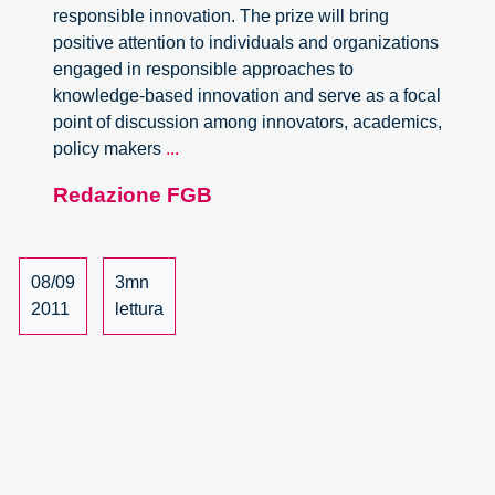
responsible innovation. The prize will bring
positive attention to individuals and organizations
engaged in responsible approaches to
knowledge-based innovation and serve as a focal
point of discussion among innovators, academics,
The
policy makers
...
Bassetti/CSPO
Redazione FGB
Prize
for
Responsible
Innovation
08/09
3mn
(PRI)
2011
lettura