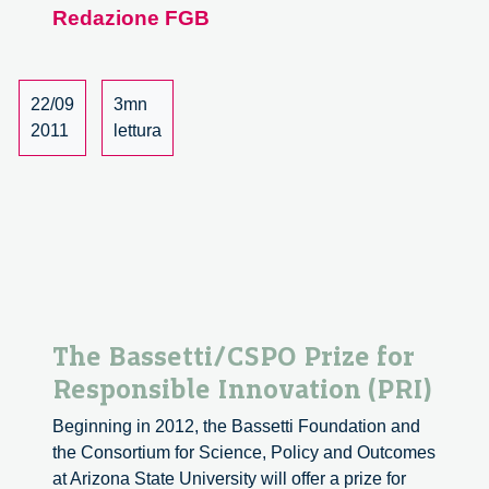
Redazione FGB
High
Tech:
premiare
l’innovazi
22/09
3mn
promuove
2011
lettura
la
responsabi
The Bassetti/CSPO Prize for
Responsible Innovation (PRI)
Beginning in 2012, the Bassetti Foundation and
the Consortium for Science, Policy and Outcomes
at Arizona State University will offer a prize for