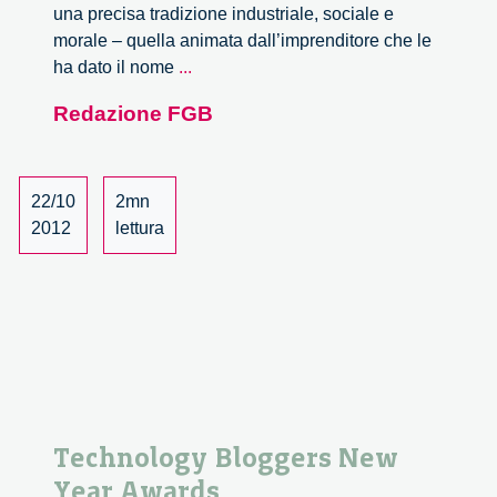
una precisa tradizione industriale, sociale e
morale – quella animata dall’imprenditore che le
Venture
ha dato il nome
...
Camp
Redazione FGB
2012,
la
menzione
speciale
22/10
2mn
di
2012
lettura
Fondazione
Bassetti
Technology Bloggers New
Year Awards