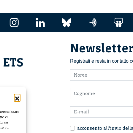
Newslette
i ETS
Registrati e resta in contatto
 memorizzare
ie ci
ci su
acconsento all’invio dell
nte su