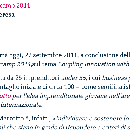
tcamp 2011
eresa
errà oggi, 22 settembre 2011, a conclusione del
tcamp 2011
,sul tema
Coupling Innovation with
ta da 25 imprenditori
under 35
, i cui
business 
ntaglio iniziale di circa 100 – come semifinalis
otto
per l’idea imprenditoriale giovane nell’ar
o internazionale
.
arzotto è, infatti, «
individuare e sostenere lo
i che siano in grado di rispondere a criteri di s