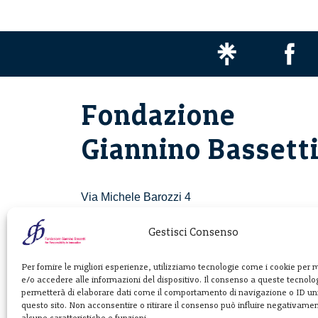
Fondazione
Giannino Bassett
Via Michele Barozzi 4
20122 Milano - Italia
T. +39 02 781933
Gestisci Consenso
F. + 39 02 76392030
Per fornire le migliori esperienze, utilizziamo tecnologie come i cookie per
e/o accedere alle informazioni del dispositivo. Il consenso a queste tecnolog
info@fondazionebassetti.org
permetterà di elaborare dati come il comportamento di navigazione o ID uni
questo sito. Non acconsentire o ritirare il consenso può influire negativame
p.i. 12520270153