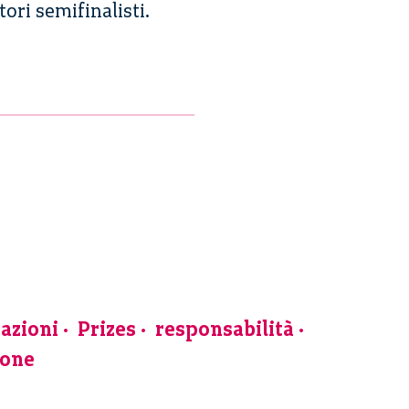
ori semifinalisti.
azioni
Prizes
responsabilità
ione