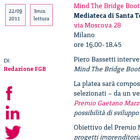
Mind The Bridge Boo
22/09
3min
Mediateca di Santa T
2011
lettura
via Moscova 28
Milano
ore 16.00-18.45
Piero Bassetti interv
Di:
Mind The Bridge Boo
Redazione FGB
La platea sarà compos
selezionati – da un ve
Premio Gaetano Marz
possibilità di svilupp
Obiettivo del Premio M
progetti imprenditorial