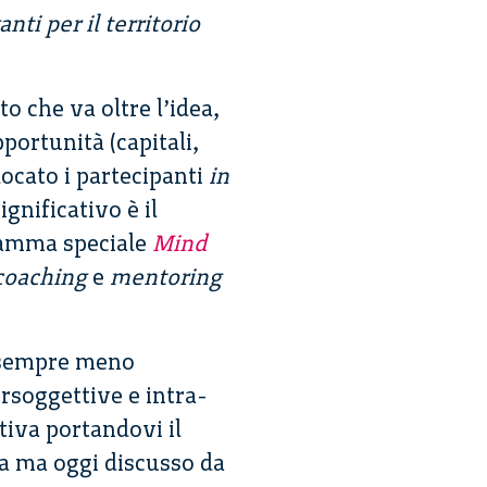
ti per il territorio
o che va oltre l’idea,
pportunità (capitali,
locato i partecipanti
in
ignificativo è il
gramma speciale
Mind
coaching
e
mentoring
è sempre meno
rsoggettive e intra-
ativa portandovi il
 fa ma oggi discusso da