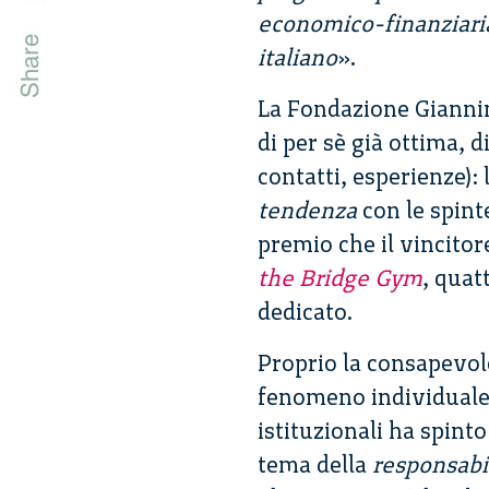
economico-finanziaria 
italiano
».
La Fondazione Giannino
di per sè già ottima, d
contatti, esperienze):
tendenza
con le spin
premio che il vincito
the Bridge Gym
, quat
dedicato.
Proprio la consapevol
fenomeno individuale,
istituzionali ha spinto
tema della
responsabi