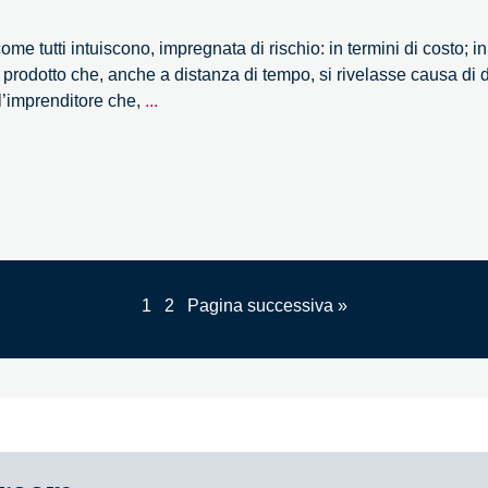
speciale
della
me tutti intuiscono, impregnata di rischio: in termini di costo; i
Fondazio
n prodotto che, anche a distanza di tempo, si rivelasse causa di 
Giannino
Venture
ll’imprenditore che,
...
Bassetti
Camp
2011
1
2
Pagina successiva »