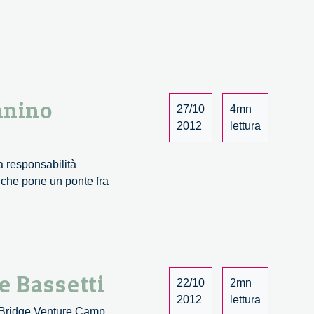
14
nnino
27/10
4mn
2012
lettura
 responsabilità
 che pone un ponte fra
e Bassetti
22/10
2mn
2012
lettura
e Bridge Venture Camp