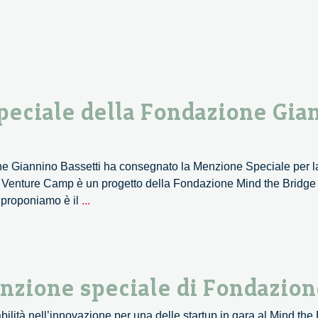
20
peciale della Fondazione Gia
 Giannino Bassetti ha consegnato la Menzione Speciale per la
 Il Venture Camp è un progetto della Fondazione Mind the Bridge
A
e proponiamo è il
...
Reputeka
la
menzione
speciale
nzione speciale di Fondazion
della
Fondazione
ilità nell’innovazione per una delle startup in gara al Mind th