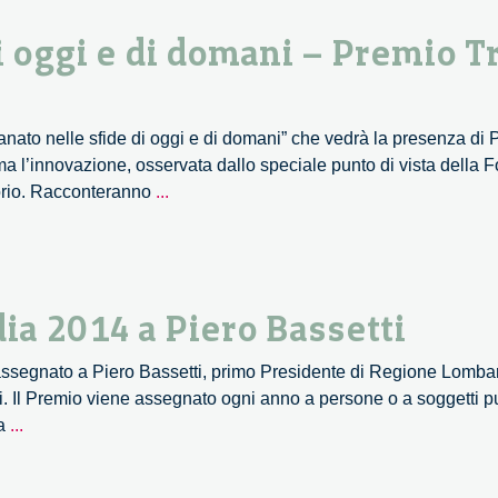
per
di oggi e di domani – Premio T
l’innovazione
alla
Fondazione
Giannino
ianato nelle sfide di oggi e di domani” che vedrà la presenza di 
Bassetti
ma l’innovazione, osservata dallo speciale punto di vista della
L’artigianato
torio. Racconteranno
...
nelle
sfide
di
oggi
ia 2014 a Piero Bassetti
e
di
assegnato a Piero Bassetti, primo Presidente di Regione Lombar
domani
 Il Premio viene assegnato ogni anno a persone o a soggetti pubb
–
Il
ra
...
Premio
Premio
Truciolo
Éupolis
d’Oro