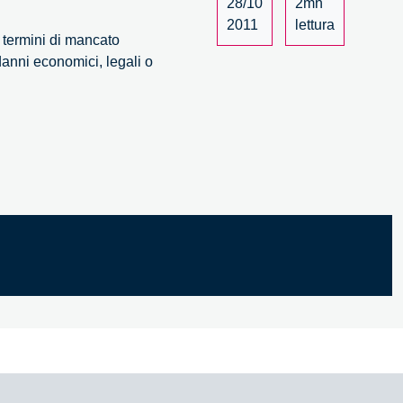
28/10
2mn
2011
lettura
n termini di mancato
ne
danni economici, legali o