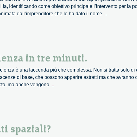
Giannino
a, identificando come obiettivo principale l’intervento per la po
Bassetti
Venture
 animata dall’imprenditore che le ha dato il nome
...
2012
Camp
2012,
la
menzione
speciale
enza in tre minuti.
di
Fondazione
scienza è una faccenda più che complessa. Non si tratta solo di 
Bassetti
noscenze di base, che possono apparire astratti ma che avranno 
FameLab,
uesto, ma anche vengono
...
raccontare
la
scienza
in
tre
ti spaziali?
minuti.