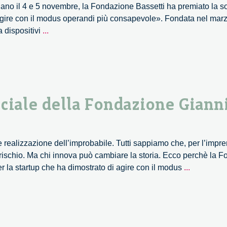
lano il 4 e 5 novembre, la Fondazione Bassetti ha premiato la s
agire con il modus operandi più consapevole». Fondata nel mar
Quale
a dispositivi
...
soluzione
per
i
rifiuti
spaziali?
ciale della Fondazione Giann
realizzazione dell’improbabile. Tutti sappiamo che, per l’impre
 rischio. Ma chi innova può cambiare la storia. Ecco perchè la
A
 la startup che ha dimostrato di agire con il modus
...
D-
Orbit
la
menzione