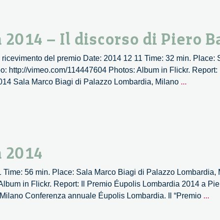
Lombardia
2014
a
2014 – Il discorso di Piero B
Piero
Bassetti
 ricevimento del premio Date: 2014 12 11 Time: 32 min. Place: 
o: http://vimeo.com/114447604 Photos: Album in Flickr. Report: 
Premio
2014 Sala Marco Biagi di Palazzo Lombardia, Milano
...
Éupolis
Lombardi
2014
–
Il
a 2014
discorso
di
 Time: 56 min. Place: Sala Marco Biagi di Palazzo Lombardia,
Piero
Album in Flickr. Report: Il Premio Éupolis Lombardia 2014 a Pier
Bassetti
Pr
Milano Conferenza annuale Éupolis Lombardia. Il “Premio
...
Éu
Lo