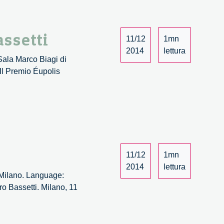
assetti
11/12
1mn
2014
lettura
Sala Marco Biagi di
Il Premio Éupolis
a
11/12
1mn
2014
lettura
 Milano. Language:
o Bassetti. Milano, 11
emio
polis
mbardia