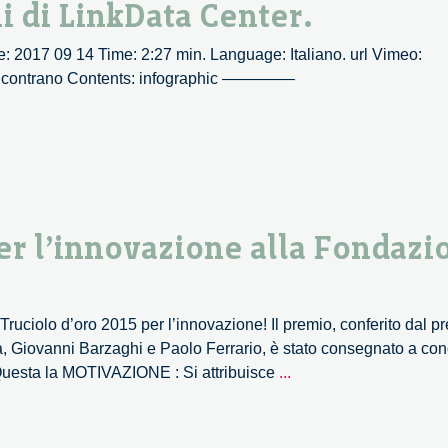
i di LinkData Center.
te: 2017 09 14 Time: 2:27 min. Language: Italiano. url Vimeo:
 incontrano Contents: infographic ————–
er l’innovazione alla Fondazi
ruciolo d’oro 2015 per l’innovazione! Il premio, conferito dal pr
, Giovanni Barzaghi e Paolo Ferrario, è stato consegnato a con
Il
. Questa la MOTIVAZIONE : Si attribuisce
...
premio
Truciolo
d’Oro