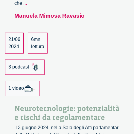
La
che
...
classe
Manuela Mimosa Ravasio
creativa
tra
sapere
e
21/06
6mn
potere
2024
lettura
3 podcast
1 video
Neurotecnologie: potenzialità
e rischi da regolamentare
Il 3 giugno 2024, nella Sala degli Atti parlamentari