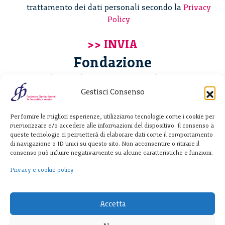
trattamento dei dati personali secondo la
Privacy
Policy
Fondazione
Giannino Bassetti ETS
Gestisci Consenso
Via Michele Barozzi 4
Per fornire le migliori esperienze, utilizziamo tecnologie come i cookie per
20122 Milano - Italia
memorizzare e/o accedere alle informazioni del dispositivo. Il consenso a
T. +39 02 781933
queste tecnologie ci permetterà di elaborare dati come il comportamento
di navigazione o ID unici su questo sito. Non acconsentire o ritirare il
F. + 39 02 76392030
consenso può influire negativamente su alcune caratteristiche e funzioni.
info@fondazionebassetti.org
Privacy e cookie policy
p.i. 12520270153
Accetta