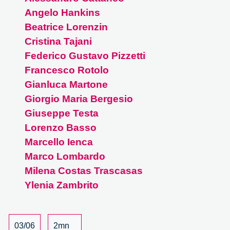
e
Angelo Hankins
rischi
da
Beatrice Lorenzin
regolamentare
Cristina Tajani
Federico Gustavo Pizzetti
Francesco Rotolo
Gianluca Martone
Giorgio Maria Bergesio
Giuseppe Testa
Lorenzo Basso
Marcello Ienca
Marco Lombardo
Milena Costas Trascasas
Ylenia Zambrito
03/06
2mn