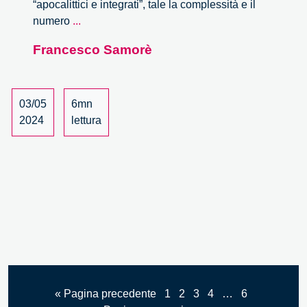
“apocalittici e integrati”, tale la complessità e il
Sapere
numero
...
e
Francesco Samorè
potere.
Il
monopolio
delle
03/05
6mn
intelligenze
2024
lettura
artificiali
« Pagina precedente
1
2
3
4
…
6