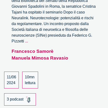
della Biblioteca del Senato della Repubblica
Giovanni Spadolini in Roma, la senatrice Cristina
Tajani ha ospitato il seminario Dopo il caso
Neuralink. Neurotecnologie: potenzialità e rischi
da regolamentare. Un incontro proposto dalla
Società italiana di neuroetica e filosofia delle
neuroscienze (SINe) presieduta da Federico G.
Neurotecnologie:
Pizzetti
...
potenzialità
Francesco Samorè
e
Manuela Mimosa Ravasio
rischi
da
regolamentare
11/06
10mn
2024
lettura
3 podcast