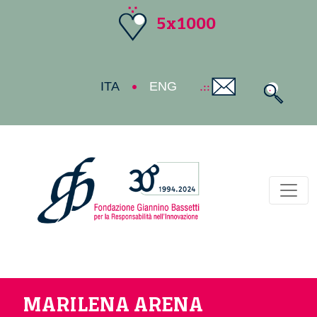
5x1000
ITA
ENG
Toggl
MARILENA ARENA