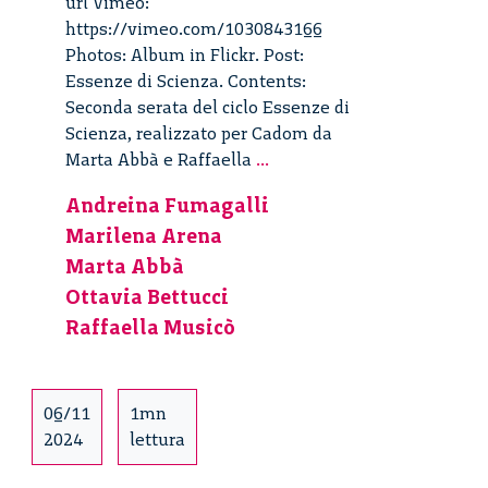
url Vimeo:
https://vimeo.com/1030843166
Photos: Album in Flickr. Post:
Essenze di Scienza. Contents:
Seconda serata del ciclo Essenze di
Scienza, realizzato per Cadom da
Essenze
Marta Abbà e Raffaella
...
di
Andreina Fumagalli
Scienza
Marilena Arena
–
Memorie
Marta Abbà
ed
Ottavia Bettucci
emozioni
Raffaella Musicò
–
1/4
06/11
1mn
2024
lettura