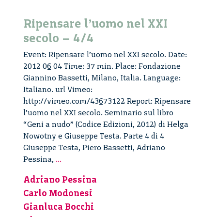
Ripensare l’uomo nel XXI
secolo – 4/4
Event: Ripensare l’uomo nel XXI secolo. Date:
2012 06 04 Time: 37 min. Place: Fondazione
Giannino Bassetti, Milano, Italia. Language:
Italiano. url Vimeo:
http://vimeo.com/43673122 Report: Ripensare
l’uomo nel XXI secolo. Seminario sul libro
“Geni a nudo” (Codice Edizioni, 2012) di Helga
Nowotny e Giuseppe Testa. Parte 4 di 4
Giuseppe Testa, Piero Bassetti, Adriano
Ripensare
Pessina,
...
l’uomo
Adriano Pessina
nel
Carlo Modonesi
XXI
secolo
Gianluca Bocchi
–