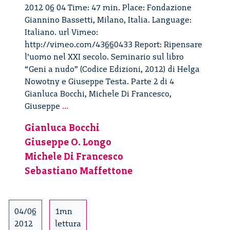
2012 06 04 Time: 47 min. Place: Fondazione
Giannino Bassetti, Milano, Italia. Language:
Italiano. url Vimeo:
http://vimeo.com/43660433 Report: Ripensare
l’uomo nel XXI secolo. Seminario sul libro
“Geni a nudo” (Codice Edizioni, 2012) di Helga
Nowotny e Giuseppe Testa. Parte 2 di 4
Gianluca Bocchi, Michele Di Francesco,
Ripensare
Giuseppe
...
l’uomo
Gianluca Bocchi
nel
Giuseppe O. Longo
XXI
secolo
Michele Di Francesco
–
Sebastiano Maffettone
2/4
04/06
1mn
2012
lettura