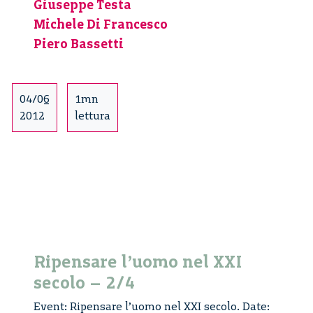
Giuseppe Testa
4/4
Michele Di Francesco
Piero Bassetti
04/06
1mn
2012
lettura
Ripensare l’uomo nel XXI
secolo – 2/4
Event: Ripensare l’uomo nel XXI secolo. Date: