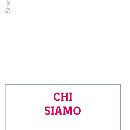
r
t
CHI
SIAMO