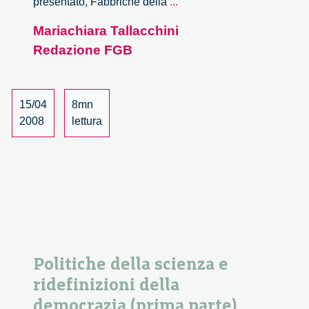
Politiche
presentato, Fabbriche della
...
della
Mariachiara Tallacchini
scienza
Redazione FGB
e
ridefinizioni
della
democrazia
15/04
8mn
(seconda
2008
lettura
parte)
Politiche della scienza e
ridefinizioni della
democrazia (prima parte)