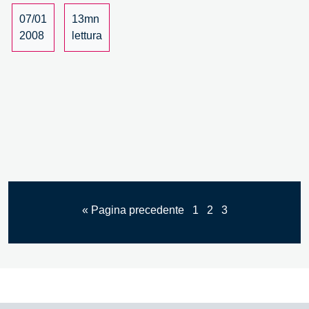
caso
OGM
07/01
13mn
2008
lettura
« Pagina precedente
1
2
3