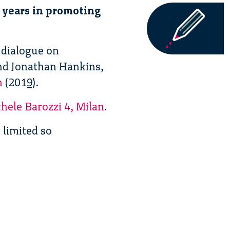
5 years in promoting
 dialogue on
nd Jonathan Hankins,
n
(2019).
hele Barozzi 4, Milan
.
 limited so