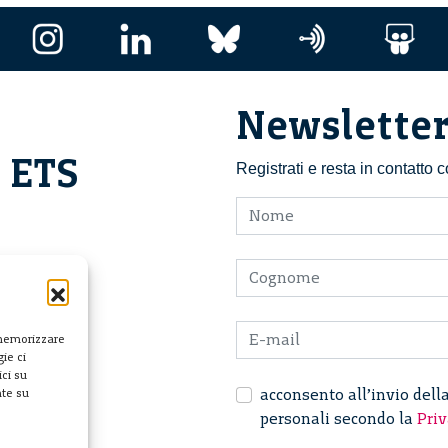
Newslette
i ETS
Registrati e resta in contatto
 memorizzare
ie ci
ci su
acconsento all’invio dell
nte su
personali secondo la
Priv