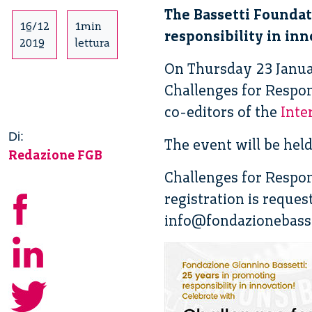
The Bassetti Foundat
16/12
1min
responsibility in inn
2019
lettura
On Thursday 23 Januar
Challenges for Respo
co-editors of the
Inte
Di:
The event will be hel
Redazione FGB
Challenges for Respons
registration is reques
info@fondazionebasse