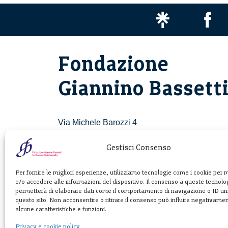
Fondazione
Giannino Bassett
Via Michele Barozzi 4
20122 Milano - Italia
T. +39 02 781933
Gestisci Consenso
F. + 39 02 76392030
Per fornire le migliori esperienze, utilizziamo tecnologie come i cookie per
e/o accedere alle informazioni del dispositivo. Il consenso a queste tecnolog
info@fondazionebassetti.org
permetterà di elaborare dati come il comportamento di navigazione o ID uni
questo sito. Non acconsentire o ritirare il consenso può influire negativame
p.i. 12520270153
alcune caratteristiche e funzioni.
Privacy e cookie policy