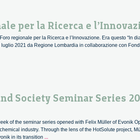
ale per la Ricerca e l’Innova
Foro regionale per la Ricerca e l’Innovazione. Era questo “In dia
l 6 luglio 2021 da Regione Lombardia in collaborazione con Fond
rando
ale
nd Society Seminar Series 2
a
vazione
week of the seminar series opened with Felix Müller of Evonik
 chemical industry. Through the lens of the HotSolute project, Mü
European
nik in its transition
...