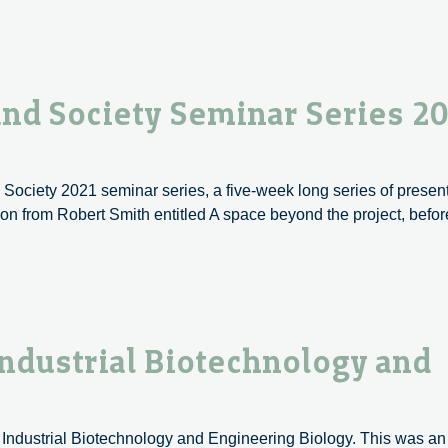
Biotechnology
and
Society
Seminar
nd Society Seminar Series 2
Series
2021
–
Review,
ociety 2021 seminar series, a five-week long series of presen
Part
ion from Robert Smith entitled A space beyond the project, befo
2
uropean
iotechnology
nd
ociety
eminar
ndustrial Biotechnology and
eries
021
eview,
Industrial Biotechnology and Engineering Biology. This was an