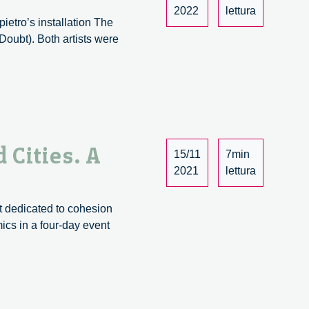
2022
lettura
pietro’s installation The
Doubt). Both artists were
Cities. A
15/11
7min
2021
lettura
t dedicated to cohesion
mics in a four-day event