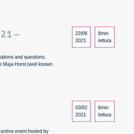
021 –
22/06
8min
2021
lettura
tations and questions.
re Maja Horst (well known
03/02
6min
2021
lettura
 online event hosted by