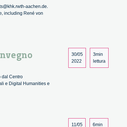
ents@khk.rwth-aachen.de.
ce, including René von
,
e
convegno
30/05
3min
2022
lettura
:
o dal Centro
ali e Digital Humanities e
11/05
6min