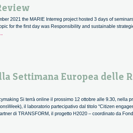
Review
Week
of
mber 2021 the MARIE Interreg project hosted 3 days of seminars,
Regions
pic for the first day was Responsibility and sustainable strate
and
MARIE
...
Cities.
Webinar
A
Week:
Review.
A
Review
la Settimana Europea delle R
ng Si terrà online il prossimo 12 ottobre alle 9.30, nella pre
ionsWeek), il laboratorio partecipativo dal titolo “Citizen e
i partner di TRANSFORM, il progetto H2020 – coordinato da Fon