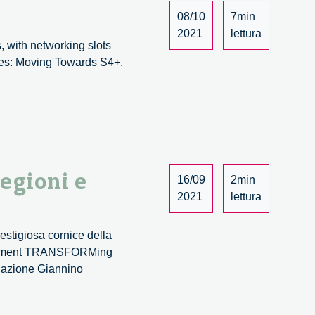
08/10
7min
2021
lettura
 with networking slots
gies: Moving Towards S4+.
egioni e
16/09
2min
2021
lettura
stigiosa cornice della
ngagement TRANSFORMing
dazione Giannino