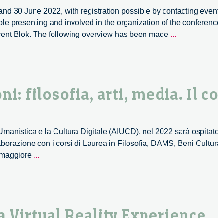
 and 30 June 2022, with registration possible by contacting ev
le presenting and involved in the organization of the conferen
Open
ent Blok. The following overview has been made
...
Scholarship
Responsibl
Research
and
ni: filosofia, arti, media. Il 
Innovation
and
Anticipatory
Governance
Umanistica e la Cultura Digitale (AIUCD), nel 2022 sarà ospitat
the
llaborazione con i corsi di Laurea in Filosofia, DAMS, Beni Cultur
Online
Culture
a maggiore
...
Event
digitali-
intersezioni:
filosofia,
arti,
 Virtual Reality Experience
media.