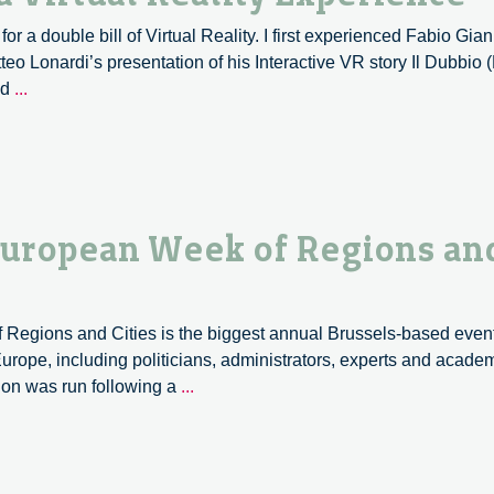
Il
or a double bill of Virtual Reality. I first experienced Fabio Gian
convegno
eo Lonardi’s presentation of his Interactive VR story Il Dubbio (
AIUCD.
MEET:
ed
...
Some
Thoughts
on
a
Virtual
ropean Week of Regions and 
Reality
Experience
 Regions and Cities is the biggest annual Brussels-based even
r Europe, including politicians, administrators, experts and acade
TRANSFORM
sion was run following a
...
at
the
19th
European