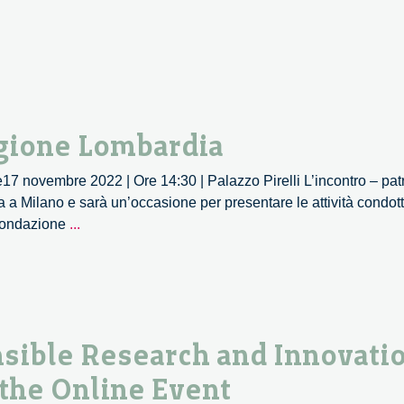
Regione Lombardia
novembre 2022 | Ore 14:30 | Palazzo Pirelli L’incontro – patr
 a Milano e sarà un’occasione per presentare le attività condotte 
La
Fondazione
...
voce
dei
cittadini
in
Regione
sible Research and Innovati
Lombardia
the Online Event