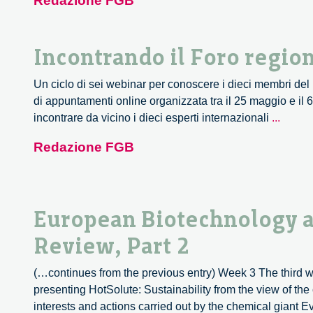
Redazione FGB
TRANSFORM
alla
Settimana
Incontrando il Foro region
Europea
delle
Un ciclo di sei webinar per conoscere i dieci membri del 
Regioni
di appuntamenti online organizzata tra il 25 maggio e i
e
Incont
incontrare da vicino i dieci esperti internazionali
...
delle
il
Città
Redazione FGB
Foro
region
per
la
European Biotechnology a
Ricerc
e
Review, Part 2
l’Inno
(…continues from the previous entry) Week 3 The third 
presenting HotSolute: Sustainability from the view of the
interests and actions carried out by the chemical giant Evo