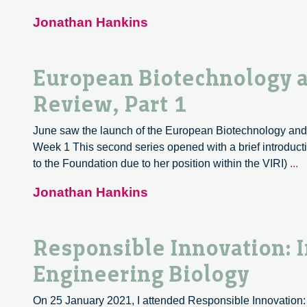
Jonathan Hankins
European Biotechnology a
Review, Part 1
June saw the launch of the European Biotechnology and S
Week 1 This second series opened with a brief introduct
E
to the Foundation due to her position within the VIRI)
...
B
Jonathan Hankins
a
S
S
Responsible Innovation: I
S
2
Engineering Biology
–
R
On 25 January 2021, I attended Responsible Innovation: 