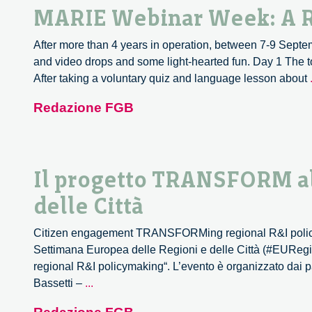
MARIE Webinar Week: A 
After more than 4 years in operation, between 7-9 Septe
and video drops and some light-hearted fun. Day 1 The to
After taking a voluntary quiz and language lesson about
Redazione FGB
Il progetto TRANSFORM al
delle Città
Citizen engagement TRANSFORMing regional R&I policymaki
Settimana Europea delle Regioni e delle Città (#EUReg
regional R&I policymaking“. L’evento è organizzato da
Il
Bassetti –
...
progetto