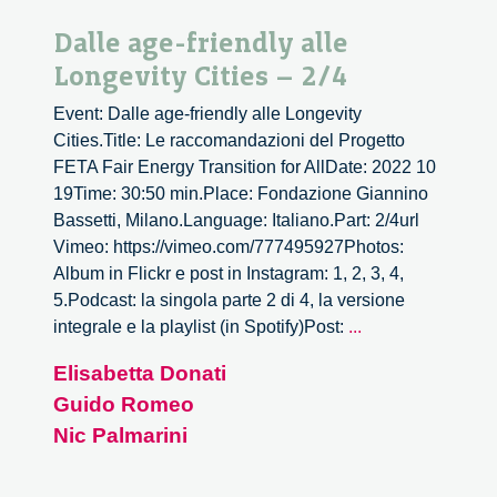
Dalle age-friendly alle
Longevity Cities – 2/4
Event: Dalle age-friendly alle Longevity
Cities.Title: Le raccomandazioni del Progetto
FETA Fair Energy Transition for AllDate: 2022 10
19Time: 30:50 min.Place: Fondazione Giannino
Bassetti, Milano.Language: Italiano.Part: 2/4url
Vimeo: https://vimeo.com/777495927Photos:
Album in Flickr e post in Instagram: 1, 2, 3, 4,
5.Podcast: la singola parte 2 di 4, la versione
Dalle
integrale e la playlist (in Spotify)Post:
...
age-
Elisabetta Donati
friendly
Guido Romeo
alle
Longevity
Nic Palmarini
Cities
–