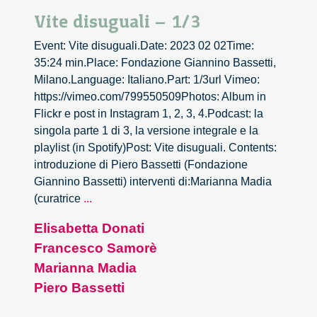
Vite disuguali – 1/3
Event: Vite disuguali.Date: 2023 02 02Time:
35:24 min.Place: Fondazione Giannino Bassetti,
Milano.Language: Italiano.Part: 1/3url Vimeo:
https://vimeo.com/799550509Photos: Album in
Flickr e post in Instagram 1, 2, 3, 4.Podcast: la
singola parte 1 di 3, la versione integrale e la
playlist (in Spotify)Post: Vite disuguali. Contents:
introduzione di Piero Bassetti (Fondazione
Giannino Bassetti) interventi di:Marianna Madia
Vite
(curatrice
...
disuguali
Elisabetta Donati
–
Francesco Samorè
1/3
Marianna Madia
Piero Bassetti