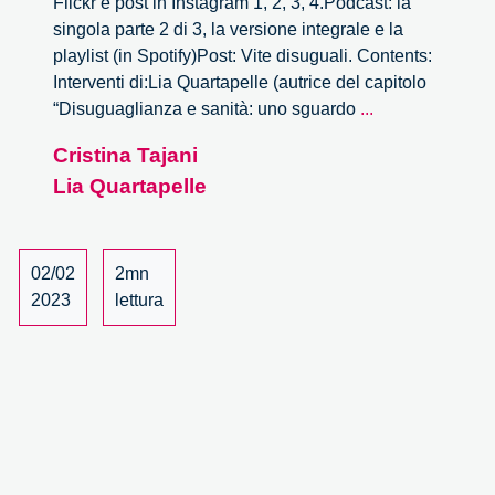
Flickr e post in Instagram 1, 2, 3, 4.Podcast: la
singola parte 2 di 3, la versione integrale e la
playlist (in Spotify)Post: Vite disuguali. Contents:
Interventi di:Lia Quartapelle (autrice del capitolo
Vite
“Disuguaglianza e sanità: uno sguardo
...
disuguali
Cristina Tajani
–
Lia Quartapelle
2/3
02/02
2mn
2023
lettura