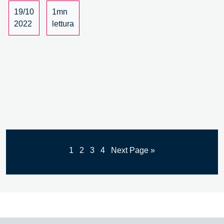
2/4
19/10
1mn
2022
lettura
1
2
3
4
Next Page »