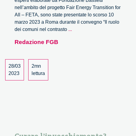
esperti elaborate da Fondazione Bassetti
nell’ambito del progetto Fair Energy Transition for
All – FETA, sono state presentate lo scorso 10
marzo 2023 a Roma durante il convegno “Il ruolo
Il
dei comuni nel contrasto
...
ruolo
Redazione FGB
dei
comuni
nel
contrasto
28/03
2mn
alla
2023
lettura
povertà
energetica