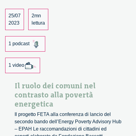
conversation
with
25/07
2mn
Mireia
2023
lettura
Bes
Garcia
and
1 podcast
Oliver
Langdon
1 video
Il ruolo dei comuni nel
contrasto alla povertà
energetica
Il progetto FETA alla conferenza di lancio del
secondo bando dell’Energy Poverty Advisory Hub
– EPAH Le raccomandazioni di cittadini ed