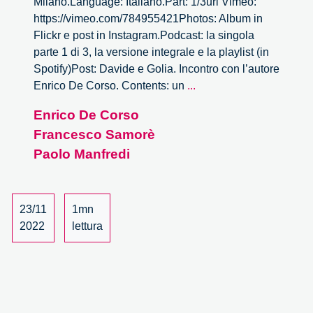
Milano.Language: Italiano.Part: 1/3url Vimeo:
https://vimeo.com/784955421Photos: Album in
Flickr e post in Instagram.Podcast: la singola
parte 1 di 3, la versione integrale e la playlist (in
Spotify)Post: Davide e Golia. Incontro con l’autore
Davide
Enrico De Corso. Contents: un
...
e
Enrico De Corso
Golia.
Francesco Samorè
Incontro
con
Paolo Manfredi
l’autore
Enrico
De
23/11
1mn
Corso
2022
lettura
–
1/3