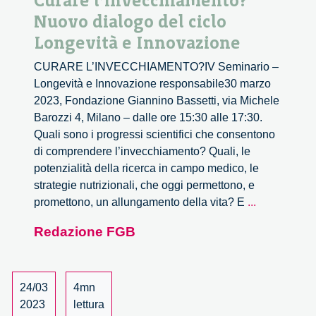
Curare l’invecchiamento?
Nuovo dialogo del ciclo
Longevità e Innovazione
CURARE L’INVECCHIAMENTO?IV Seminario –
Longevità e Innovazione responsabile30 marzo
2023, Fondazione Giannino Bassetti, via Michele
Barozzi 4, Milano – dalle ore 15:30 alle 17:30.
Quali sono i progressi scientifici che consentono
di comprendere l’invecchiamento? Quali, le
potenzialità della ricerca in campo medico, le
strategie nutrizionali, che oggi permettono, e
Curare
promettono, un allungamento della vita? E
...
l’invecchia
Redazione FGB
Nuovo
dialogo
del
ciclo
24/03
4mn
Longevità
2023
lettura