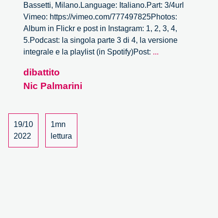
Bassetti, Milano.Language: Italiano.Part: 3/4url
Vimeo: https://vimeo.com/777497825Photos:
Album in Flickr e post in Instagram: 1, 2, 3, 4,
5.Podcast: la singola parte 3 di 4, la versione
Dalle
integrale e la playlist (in Spotify)Post:
...
age-
dibattito
friendly
Nic Palmarini
alle
Longevity
Cities
–
19/10
1mn
3/4
2022
lettura