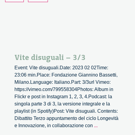
e
Innovazion
Vite disuguali – 3/3
Event: Vite disuguali.Date: 2023 02 02Time:
23:06 min.Place: Fondazione Giannino Bassetti,
Milano.Language: Italiano.Part: 3/3url Vimeo:
https://vimeo.com/799558304Photos: Album in
Flickr e post in Instagram 1, 2, 3, 4.Podcast: la
singola parte 3 di 3, la versione integrale e la
playlist (in Spotify)Post: Vite disuguali. Contents:
Dibattito Terzo appuntamento del ciclo Longevità
Vite
e Innovazione, in collaborazione con
...
disuguali