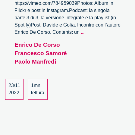
https://vimeo.com/784959039Photos: Album in
Flickr e post in Instagram.Podcast: la singola
parte 3 di 3, la versione integrale e la playlist (in
Spotify)Post: Davide e Golia. Incontro con l’autore
Davide
Enrico De Corso. Contents: un
...
e
Enrico De Corso
Golia.
Francesco Samorè
Incontro
con
Paolo Manfredi
l’autore
Enrico
De
23/11
1mn
Corso
2022
lettura
–
3/3