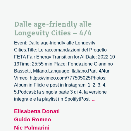
Dalle age-friendly alle
Longevity Cities – 4/4
Event: Dalle age-friendly alle Longevity
Cities.Title: Le raccomandazioni del Progetto
FETA Fair Energy Transition for AllDate: 2022 10
19Time: 25:55 min.Place: Fondazione Giannino
Bassetti, Milano.Language: Italiano.Part: 4/4url
Vimeo: https://vimeo.com/777505025Photos:
Album in Flickr e post in Instagram: 1, 2, 3, 4,
5.Podcast: la singola parte 3 di 4, la versione
Dalle
integrale e la playlist (in Spotify)Post:
...
age-
Elisabetta Donati
friendly
Guido Romeo
alle
Longevity
Nic Palmarini