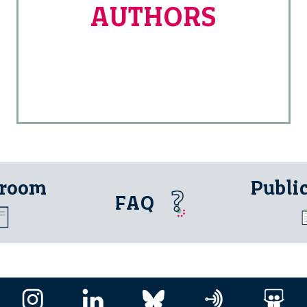
AUTHORS
 room
Publi
FAQ