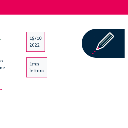
–
19/10
2022
to
1mn
one
lettura
Dalle
..
age-
friendly
alle
Longevity
Cities