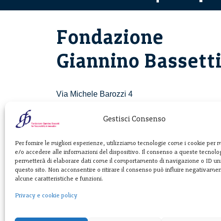
Fondazione
Giannino Bassett
Via Michele Barozzi 4
20122 Milano - Italia
T. +39 02 781933
Gestisci Consenso
F. + 39 02 76392030
Per fornire le migliori esperienze, utilizziamo tecnologie come i cookie per
e/o accedere alle informazioni del dispositivo. Il consenso a queste tecnolog
info@fondazionebassetti.org
permetterà di elaborare dati come il comportamento di navigazione o ID uni
questo sito. Non acconsentire o ritirare il consenso può influire negativame
p.i. 12520270153
alcune caratteristiche e funzioni.
Privacy e cookie policy