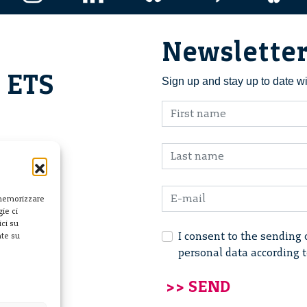
Newslette
i ETS
Sign up and stay up to date w
 memorizzare
ie ci
ci su
I consent to the sending 
nte su
personal data according 