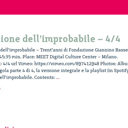
zione dell’improbabile – 4/4
 dell’improbabile – Trent’anni di Fondazione Giannino Basse
45:35 min. Place: MEET Digital Culture Center – Milano.
rt: 4/4 url Vimeo: https://vimeo.com/897412948 Photos: Alb
ngola parte 4 di 4, la versione integrale e la playlist (in Spotif
La
dell’improbabile. Contents:
...
realizzazione
r
dell’improbabile
–
4/4