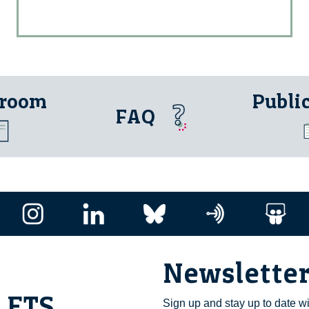
 room
Publi
FAQ
Newslette
i ETS
Sign up and stay up to date w