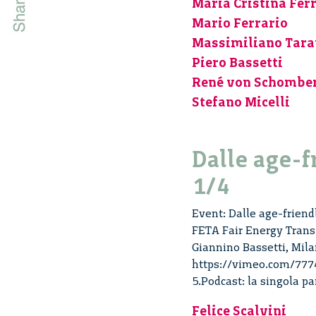
Maria Cristina Fer
Mario Ferrario
Massimiliano Tara
Piero Bassetti
René von Schombe
Stefano Micelli
Dalle age-f
1/4
Event: Dalle age-friend
FETA Fair Energy Transi
Giannino Bassetti, Mila
https://vimeo.com/77748
5.Podcast: la singola par
Felice Scalvini