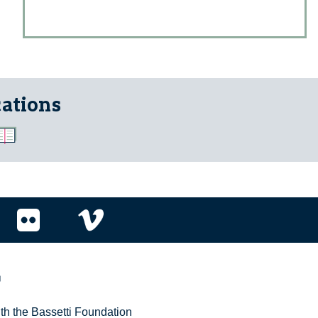
cations
r
ith the Bassetti Foundation