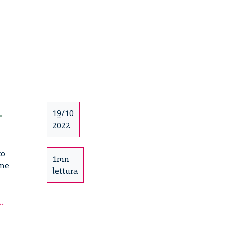
–
19/10
2022
to
1mn
one
lettura
Dalle
..
age-
friendly