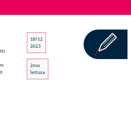
18/12
2023
tti
um
2mn
y)
lettura