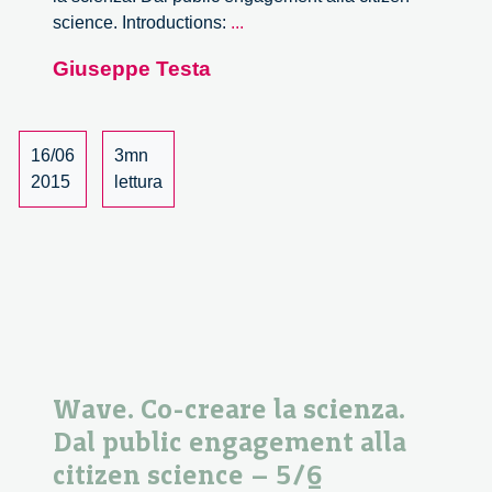
Wave.
science. Introductions:
...
Co-
Giuseppe Testa
creare
la
scienza.
Dal
16/06
3mn
public
2015
lettura
engagement
alla
citizen
science
–
6/6
Wave. Co-creare la scienza.
Dal public engagement alla
citizen science – 5/6