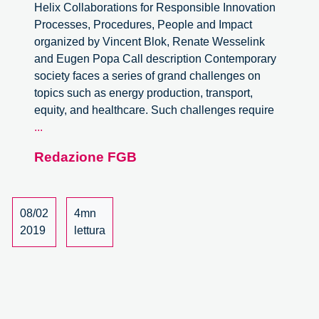
Helix Collaborations for Responsible Innovation
Processes, Procedures, People and Impact
organized by Vincent Blok, Renate Wesselink
and Eugen Popa Call description Contemporary
society faces a series of grand challenges on
topics such as energy production, transport,
equity, and healthcare. Such challenges require
Special
...
track
Redazione FGB
on
Quadruple
Helix
Collaboration
08/02
4mn
for
2019
lettura
Responsible
Research
and
Innovation