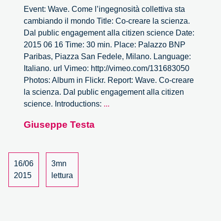
Event: Wave. Come l’ingegnosità collettiva sta
cambiando il mondo Title: Co-creare la scienza.
Dal public engagement alla citizen science Date:
2015 06 16 Time: 30 min. Place: Palazzo BNP
Paribas, Piazza San Fedele, Milano. Language:
Italiano. url Vimeo: http://vimeo.com/131683050
Photos: Album in Flickr. Report: Wave. Co-creare
la scienza. Dal public engagement alla citizen
Wave.
science. Introductions:
...
Co-
Giuseppe Testa
creare
la
scienza.
Dal
16/06
3mn
public
2015
lettura
engagement
alla
citizen