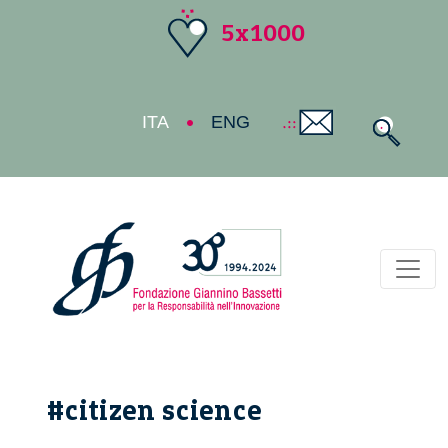
5x1000
ITA
ENG
Toggl
#citizen science