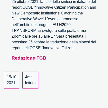
25 ottobre 2021: lancio della sintesi in italiano del
report OCSE “Innovative Citizen Participation and
New Democratic Institutions: Catching the
Deliberative Wave” L’evento, promosso
nell’ambito del progetto EU H2020
TRANSFORM, si svolgerà sulla piattaforma
Zoom dalle ore 15 alle 17 Sarà presentata il
prossimo 25 ottobre la traduzione della sintesi del
Onda
report dell’OCSE “Innovative Citizen
...
deliberativa
Redazione FGB
–
lancio
della
sintesi
15/10
4mn
italiana
2021
lettura
del
report
OCSE