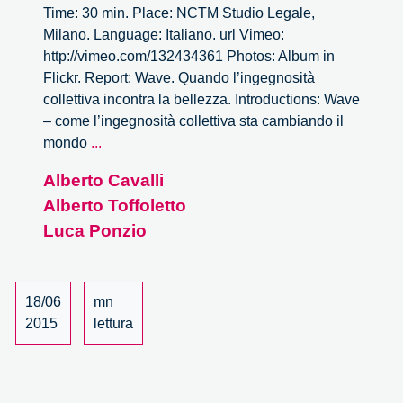
Time: 30 min. Place: NCTM Studio Legale,
Milano. Language: Italiano. url Vimeo:
http://vimeo.com/132434361 Photos: Album in
Flickr. Report: Wave. Quando l’ingegnosità
collettiva incontra la bellezza. Introductions: Wave
– come l’ingegnosità collettiva sta cambiando il
Wave.
mondo
...
Quando
Alberto Cavalli
l’ingegnosità
Alberto Toffoletto
collettiva
incontra
Luca Ponzio
la
bellezza
–
18/06
mn
3/4
2015
lettura