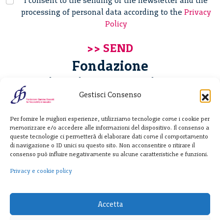
I consent to the sending of the newsletter and the
processing of personal data according to the
Privacy
Policy
Fondazione
Giannino Bassetti ETS
Gestisci Consenso
Via Michele Barozzi 4
Per fornire le migliori esperienze, utilizziamo tecnologie come i cookie per
20122 Milano - Italia
memorizzare e/o accedere alle informazioni del dispositivo. Il consenso a
T. +39 02 781933
queste tecnologie ci permetterà di elaborare dati come il comportamento
di navigazione o ID unici su questo sito. Non acconsentire o ritirare il
F. + 39 02 76392030
consenso può influire negativamente su alcune caratteristiche e funzioni.
info@fondazionebassetti.org
Privacy e cookie policy
p.i. 12520270153
Accetta