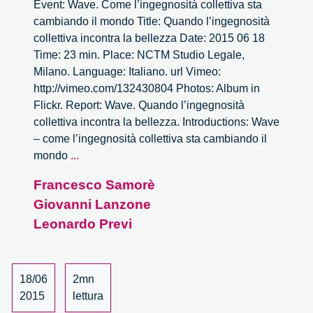
Event: Wave. Come l’ingegnosità collettiva sta
cambiando il mondo Title: Quando l’ingegnosità
collettiva incontra la bellezza Date: 2015 06 18
Time: 23 min. Place: NCTM Studio Legale,
Milano. Language: Italiano. url Vimeo:
http://vimeo.com/132430804 Photos: Album in
Flickr. Report: Wave. Quando l’ingegnosità
collettiva incontra la bellezza. Introductions: Wave
– come l’ingegnosità collettiva sta cambiando il
Wave.
mondo
...
Quando
Francesco Samorè
l’ingegnosità
Giovanni Lanzone
collettiva
incontra
Leonardo Previ
la
bellezza
–
18/06
2mn
1/4
2015
lettura