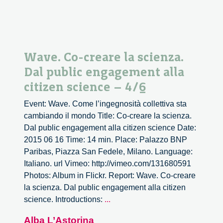
science
–
5/6
Wave. Co-creare la scienza.
Dal public engagement alla
citizen science – 4/6
Event: Wave. Come l’ingegnosità collettiva sta
cambiando il mondo Title: Co-creare la scienza.
Dal public engagement alla citizen science Date:
2015 06 16 Time: 14 min. Place: Palazzo BNP
Paribas, Piazza San Fedele, Milano. Language:
Italiano. url Vimeo: http://vimeo.com/131680591
Photos: Album in Flickr. Report: Wave. Co-creare
la scienza. Dal public engagement alla citizen
Wave.
science. Introductions:
...
Co-
Alba L’Astorina
creare