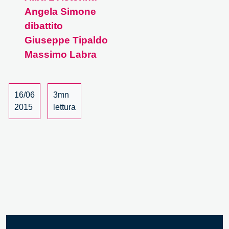
Angela Simone
la
scienza.
dibattito
Dal
Giuseppe Tipaldo
public
Massimo Labra
engagement
alla
citizen
16/06
3mn
science
2015
lettura
–
4/6