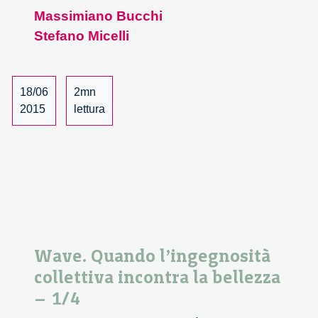
Quando
Massimiano Bucchi
l’ingegnosità
Stefano Micelli
collettiva
incontra
la
bellezza
18/06
2mn
–
2015
lettura
2/4
Wave. Quando l’ingegnosità
collettiva incontra la bellezza
– 1/4