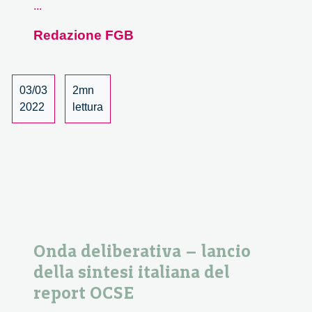
Stickydot
...
are
Redazione FGB
looking
for
a
citizen
03/03
2mn
science
2022
lettura
Project
Assistant
Onda deliberativa – lancio
della sintesi italiana del
report OCSE