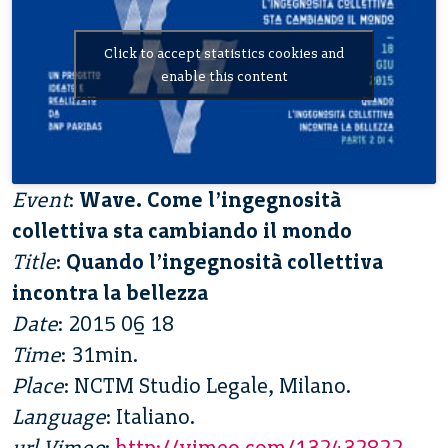
Click to accept statistics cookies and
enable this content
Event
:
Wave. Come l’ingegnosità
collettiva sta cambiando il mondo
Title
:
Quando l’ingegnosità collettiva
incontra la bellezza
Date
: 2015 06 18
Time
: 31min.
Place
: NCTM Studio Legale, Milano.
Language
: Italiano.
url Vimeo
:
http://vimeo.com/132432822