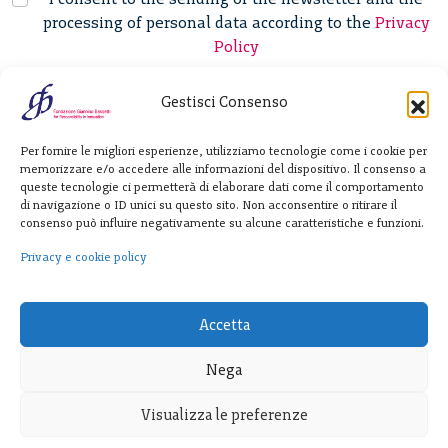
processing of personal data according to the
Privacy
Policy
Gestisci Consenso
Fondazione
Per fornire le migliori esperienze, utilizziamo tecnologie come i cookie per
Giannino Bassetti ETS
memorizzare e/o accedere alle informazioni del dispositivo. Il consenso a
queste tecnologie ci permetterà di elaborare dati come il comportamento
di navigazione o ID unici su questo sito. Non acconsentire o ritirare il
consenso può influire negativamente su alcune caratteristiche e funzioni.
Via Michele Barozzi 4
20122 Milano - Italia
Privacy e cookie policy
T. +39 02 781933
F. + 39 02 76392030
Accetta
info@fondazionebassetti.org
Nega
p.i. 12520270153
Visualizza le preferenze