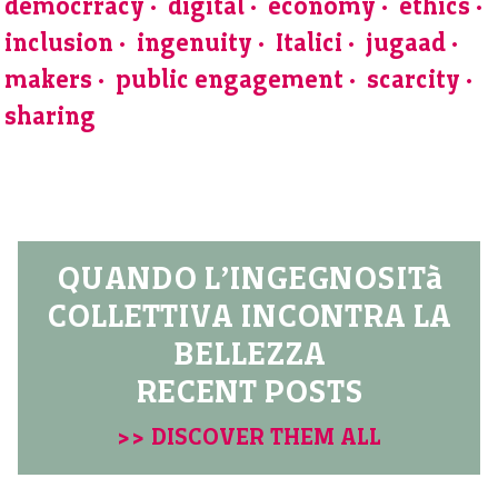
democrracy
digital
economy
ethics
inclusion
ingenuity
Italici
jugaad
makers
public engagement
scarcity
sharing
QUANDO L’INGEGNOSITà
COLLETTIVA INCONTRA LA
BELLEZZA
RECENT POSTS
>> DISCOVER THEM ALL