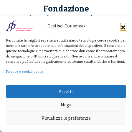
Fondazione
Giannino Bassetti ETS
Gestisci Consenso
Via Michele Barozzi 4
Per fornire le migliori esperienze, utilizziamo tecnologie come i cookie per
20122 Milano - Italia
memorizzare e/o accedere alle informazioni del dispositivo. Il consenso a
T. +39 02 781933
queste tecnologie ci permetterà di elaborare dati come il comportamento
di navigazione o ID unici su questo sito. Non acconsentire o ritirare il
F. + 39 02 76392030
consenso può influire negativamente su alcune caratteristiche e funzioni.
info@fondazionebassetti.org
Privacy e cookie policy
p.i. 12520270153
Accetta
Nega
Visualizza le preferenze
Transparency
|
Privacy e cookie policy