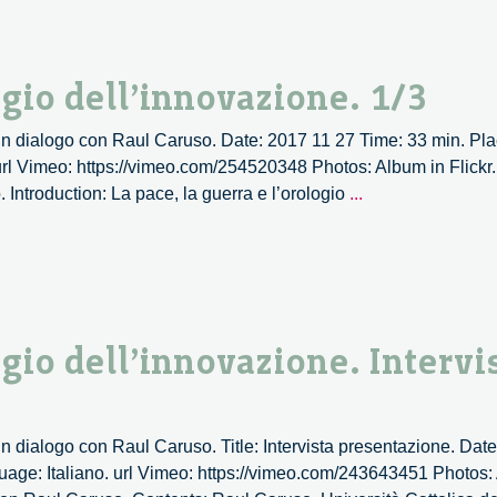
guerra
e
l’orologio
logio dell’innovazione. 1/3
dell’innovazione.
2/3
. Un dialogo con Raul Caruso. Date: 2017 11 27 Time: 33 min. P
 url Vimeo: https://vimeo.com/254520348 Photos: Album in Flickr.
La
 Introduction: La pace, la guerra e l’orologio
...
pace,
la
guerra
e
l’orologio
ogio dell’innovazione. Intervi
dell’innovazione.
1/3
Un dialogo con Raul Caruso. Title: Intervista presentazione. Dat
age: Italiano. url Vimeo: https://vimeo.com/243643451 Photos: A