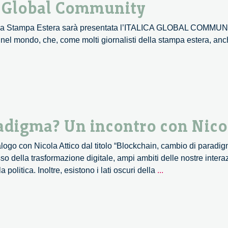
a Global Community
della Stampa Estera sarà presentata l’ITALICA GLOBAL COMMUNIT
alici nel mondo, che, come molti giornalisti della stampa estera, 
sentazione
’Italica
bal
munity
adigma? Un incontro con Nicol
dialogo con Nicola Attico dal titolo “Blockchain, cambio di parad
so della trasformazione digitale, ampi ambiti delle nostre inter
Blockchain,
 politica. Inoltre, esistono i lati oscuri della
...
cambio
di
paradigma?
Un