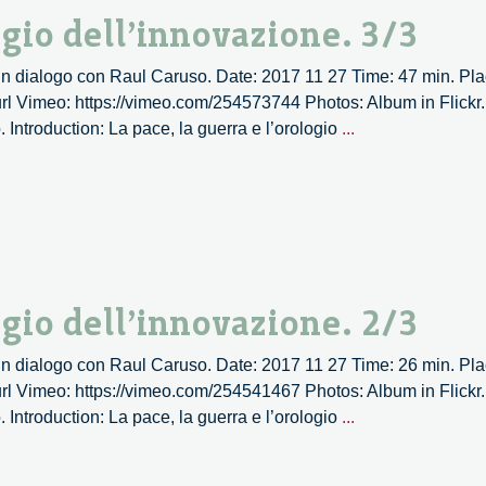
incontro
logio dell’innovazione. 3/3
con
Nicola
. Un dialogo con Raul Caruso. Date: 2017 11 27 Time: 47 min. P
Attico.
 url Vimeo: https://vimeo.com/254573744 Photos: Album in Flickr.
La
 Introduction: La pace, la guerra e l’orologio
...
pace,
la
guerra
e
l’orologio
dell’innovazione.
3/3
logio dell’innovazione. 2/3
. Un dialogo con Raul Caruso. Date: 2017 11 27 Time: 26 min. P
 url Vimeo: https://vimeo.com/254541467 Photos: Album in Flickr.
La
 Introduction: La pace, la guerra e l’orologio
...
pace,
la