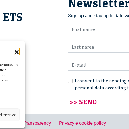
Newslette
i ETS
Sign up and stay up to date w
 memorizzare
ie ci
ci su
I consent to the sending 
nte su
personal data according 
referenze
Transparency
|
Privacy e cookie policy