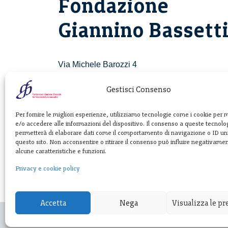
Fondazione
Giannino Bassett
Via Michele Barozzi 4
20122 Milano - Italia
T. +39 02 781933
Gestisci Consenso
F. + 39 02 76392030
Per fornire le migliori esperienze, utilizziamo tecnologie come i cookie per
e/o accedere alle informazioni del dispositivo. Il consenso a queste tecnolog
info@fondazionebassetti.org
permetterà di elaborare dati come il comportamento di navigazione o ID uni
questo sito. Non acconsentire o ritirare il consenso può influire negativame
p.i. 12520270153
alcune caratteristiche e funzioni.
Privacy e cookie policy
Accetta
Nega
Visualizza le p