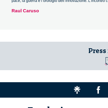
pace, la guerra e l’orologio dell’innovazione. L’incontr
Raul Caruso
Press