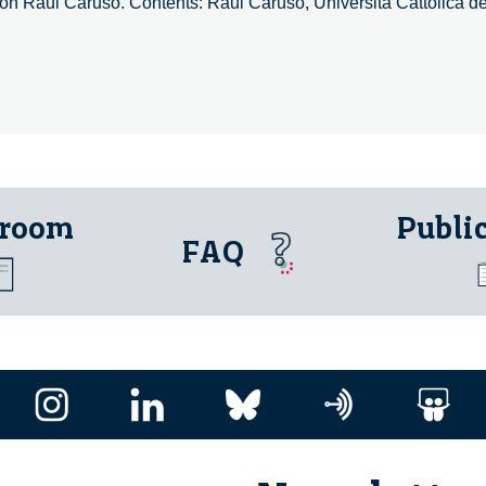
o con Raul Caruso. Contents: Raul Caruso, Università Cattolica d
 room
Publi
FAQ