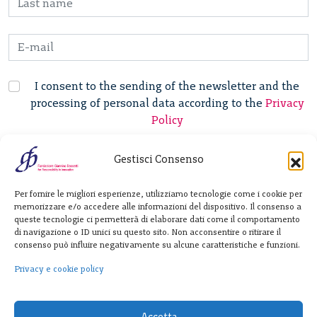
I consent to the sending of the newsletter and the
processing of personal data according to the
Privacy
Policy
Gestisci Consenso
Fondazione
Per fornire le migliori esperienze, utilizziamo tecnologie come i cookie per
Giannino Bassetti ETS
memorizzare e/o accedere alle informazioni del dispositivo. Il consenso a
queste tecnologie ci permetterà di elaborare dati come il comportamento
di navigazione o ID unici su questo sito. Non acconsentire o ritirare il
consenso può influire negativamente su alcune caratteristiche e funzioni.
Via Michele Barozzi 4
20122 Milano - Italia
Privacy e cookie policy
T. +39 02 781933
F. + 39 02 76392030
Accetta