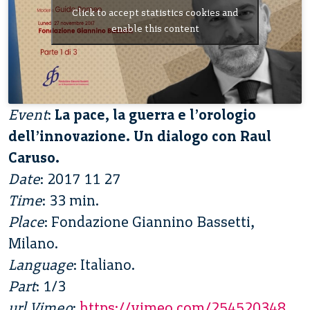
Click to accept statistics cookies and
enable this content
Event
:
La pace, la guerra e l’orologio
dell’innovazione. Un dialogo con Raul
Caruso.
Date
: 2017 11 27
Time
: 33 min.
Place
: Fondazione Giannino Bassetti,
Milano.
Language
: Italiano.
Part
: 1/3
url Vimeo
:
https://vimeo.com/254520348