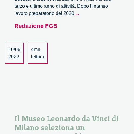
terzo e ultimo anno di attività. Dopo l’intenso
Responsible
lavoro preparatorio del 2020
...
Smart
Redazione FGB
Mobility:
una
Citizens’
Jury
10/06
4mn
per
2022
lettura
raccogliere
le
opinioni
dei
cittadini
Il Museo Leonardo da Vinci di
Milano seleziona un