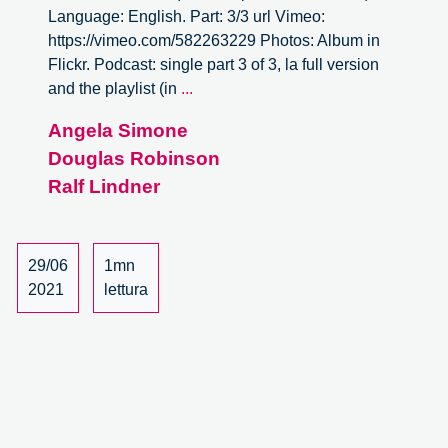
Language: English. Part: 3/3 url Vimeo:
https://vimeo.com/582263229 Photos: Album in
Flickr. Podcast: single part 3 of 3, la full version
Mission-
and the playlist (in
...
oriented
Angela Simone
innovation
Douglas Robinson
policy:
Approach,
Ralf Lindner
requirements
and
practical
29/06
1mn
considerations
2021
lettura
–
3/3