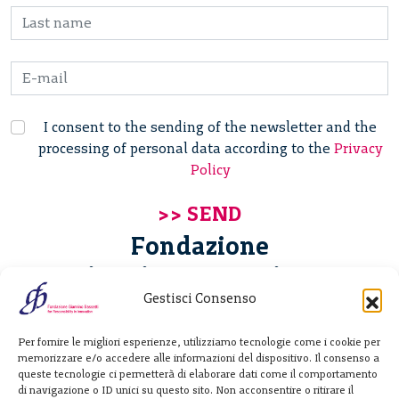
I consent to the sending of the newsletter and the
processing of personal data according to the
Privacy
Policy
Fondazione
Giannino Bassetti ETS
Gestisci Consenso
Via Michele Barozzi 4
Per fornire le migliori esperienze, utilizziamo tecnologie come i cookie per
20122 Milano - Italia
memorizzare e/o accedere alle informazioni del dispositivo. Il consenso a
T. +39 02 781933
queste tecnologie ci permetterà di elaborare dati come il comportamento
di navigazione o ID unici su questo sito. Non acconsentire o ritirare il
F. + 39 02 76392030