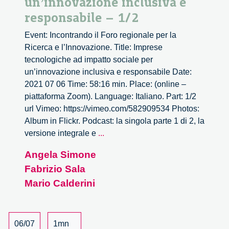
un’innovazione inclusiva e
responsabile – 1/2
Event: Incontrando il Foro regionale per la
Ricerca e l’Innovazione. Title: Imprese
tecnologiche ad impatto sociale per
un’innovazione inclusiva e responsabile Date:
2021 07 06 Time: 58:16 min. Place: (online –
piattaforma Zoom). Language: Italiano. Part: 1/2
url Vimeo: https://vimeo.com/582909534 Photos:
Album in Flickr. Podcast: la singola parte 1 di 2, la
Imprese
versione integrale e
...
tecnologiche
Angela Simone
ad
Fabrizio Sala
impatto
sociale
Mario Calderini
per
un’innovazione
inclusiva
06/07
1mn