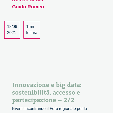
ha
Guido Romeo
bisogno
di
politiche
18/06
1mn
di
2021
lettura
genere
–
1/2
Innovazione e big data:
sostenibilità, accesso e
partecipazione – 2/2
Event: Incontrando il Foro regionale per la