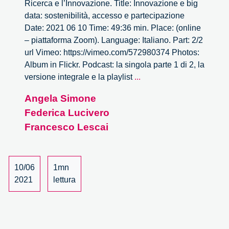
Ricerca e l’Innovazione. Title: Innovazione e big
data: sostenibilità, accesso e partecipazione
Date: 2021 06 10 Time: 49:36 min. Place: (online
– piattaforma Zoom). Language: Italiano. Part: 2/2
url Vimeo: https://vimeo.com/572980374 Photos:
Album in Flickr. Podcast: la singola parte 1 di 2, la
Innovazione
versione integrale e la playlist
...
e
Angela Simone
big
Federica Lucivero
data:
sostenibilità,
Francesco Lescai
accesso
e
partecipazione
10/06
1mn
–
2021
lettura
2/2