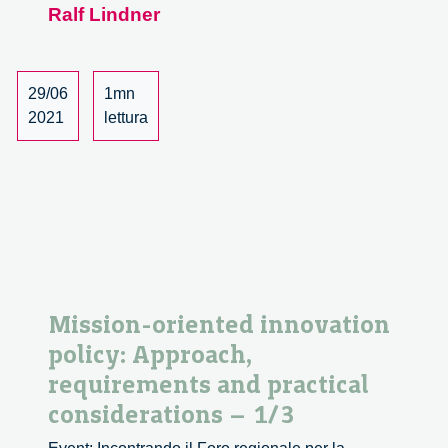
Approach,
Ralf Lindner
requirements
and
practical
29/06
1mn
considerations
2021
lettura
–
2/3
Mission-oriented innovation
policy: Approach,
requirements and practical
considerations – 1/3