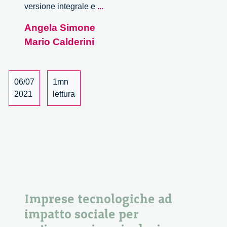
Imprese
versione integrale e
...
tecnologiche
Angela Simone
ad
Mario Calderini
impatto
sociale
per
un’innovazione
06/07
1mn
inclusiva
2021
lettura
e
responsabile
–
2/2
Imprese tecnologiche ad
impatto sociale per