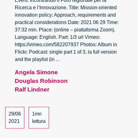
Event: Incontrando il Foro regionale per la
Ricerca e l’Innovazione. Title: Mission-oriented
innovation policy: Approach, requirements and
practical considerations Date: 2021 06 29 Time:
37:32 min. Place: (online – piattaforma Zoom).
Language: English. Part: 1/3 url Vimeo:
https://vimeo.com/582207937 Photos: Album in
Flickr. Podcast: single part 1 of 3, la full version
Mission-
and the playlist (in
...
oriented
Angela Simone
innovation
Douglas Robinson
policy:
Approach,
Ralf Lindner
requirements
and
practical
29/06
1mn
considerations
2021
lettura
–
1/3