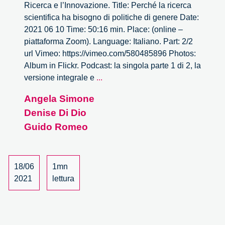
Ricerca e l’Innovazione. Title: Perché la ricerca
scientifica ha bisogno di politiche di genere Date:
2021 06 10 Time: 50:16 min. Place: (online –
piattaforma Zoom). Language: Italiano. Part: 2/2
url Vimeo: https://vimeo.com/580485896 Photos:
Album in Flickr. Podcast: la singola parte 1 di 2, la
Perché
versione integrale e
...
la
Angela Simone
ricerca
Denise Di Dio
scientifica
ha
Guido Romeo
bisogno
di
politiche
18/06
1mn
di
2021
lettura
genere
–
2/2