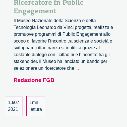
Ricercatore in Public
Engagement
Il Museo Nazionale della Scienza e della
Tecnologia Leonardo da Vinci progetta, realizza e
promuove programmi di Public Engagement allo
scopo di favorire l’incontro tra scienza e società e
sviluppare cittadinanza scientifica grazie al
costante dialogo con i cittadini e l’incontro tra gli
stakeholder. Il Museo ha lanciato un bando per
Il
selezionare un ricercatore che
...
Museo
Redazione FGB
Leonardo
da
Vinci
di
13/07
1mn
Milano
2021
lettura
seleziona
un