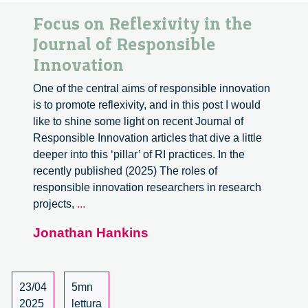
Focus on Reflexivity in the
Journal of Responsible
Innovation
One of the central aims of responsible innovation
is to promote reflexivity, and in this post I would
like to shine some light on recent Journal of
Responsible Innovation articles that dive a little
deeper into this ‘pillar’ of RI practices. In the
recently published (2025) The roles of
responsible innovation researchers in research
Focus
projects,
...
on
Jonathan Hankins
Reflexivity
in
the
Journal
23/04
5mn
of
2025
lettura