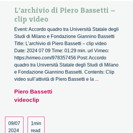
L’archivio di Piero Bassetti –
clip video
Event: Accordo quadro tra Università Statale degli
Studi di Milano e Fondazione Giannino Bassetti
Title: L’archivio di Piero Bassetti – clip video
Date: 2024 07 09 Time: 01:29 min. url Vimeo:
https://vimeo.com/978357456 Post: Accordo
quadro tra Università Statale degli Studi di Milano
e Fondazione Giannino Bassetti. Contents: Clip
L’archivio
video sull’attività di Piero Bassetti e la
...
di
Piero Bassetti
Piero
videoclip
Bassetti
–
clip
video
09/07
1min
2024
read