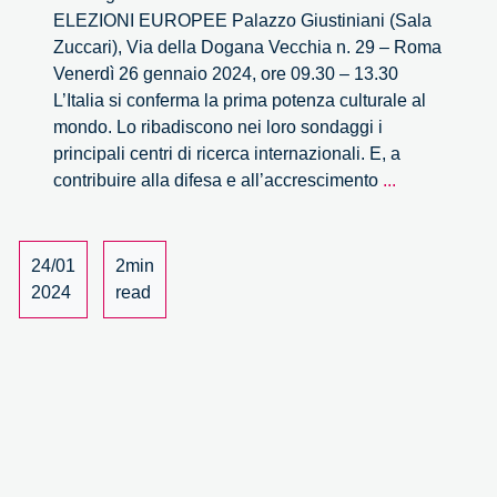
ELEZIONI EUROPEE Palazzo Giustiniani (Sala
Zuccari), Via della Dogana Vecchia n. 29 – Roma
Venerdì 26 gennaio 2024, ore 09.30 – 13.30
L’Italia si conferma la prima potenza culturale al
mondo. Lo ribadiscono nei loro sondaggi i
principali centri di ricerca internazionali. E, a
Italiani
contribuire alla difesa e all’accrescimento
...
ed
italici
verso
24/01
2min
le
2024
read
elezioni
europee