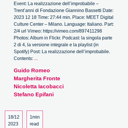
Event: La realizzazione dell’improbabile –
Trent’anni di Fondazione Giannino Bassetti Date:
2023 12 18 Time: 27:44 min. Place: MEET Digital
Culture Center – Milano. Language: Italiano. Part:
2/4 url Vimeo: https://vimeo.com/897411298
Photos: Album in Flickr. Podcast: la singola parte
2 di 4, la versione integrale e la playlist (in
Spotify) Post: La realizzazione dell’improbabile.
La
Contents:
...
realizzazione
Guido Romeo
dell’improbabile
Margherita Fronte
–
2/4
Nicoletta Iacobacci
Stefano Epifani
18/12
1min
2023
read