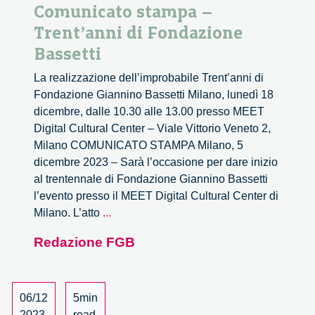
Comunicato stampa –
Trent’anni di Fondazione
Bassetti
La realizzazione dell’improbabile Trent’anni di
Fondazione Giannino Bassetti Milano, lunedì 18
dicembre, dalle 10.30 alle 13.00 presso MEET
Digital Cultural Center – Viale Vittorio Veneto 2,
Milano COMUNICATO STAMPA Milano, 5
dicembre 2023 – Sarà l’occasione per dare inizio
al trentennale di Fondazione Giannino Bassetti
l’evento presso il MEET Digital Cultural Center di
Comunicato
Milano. L’atto
...
stampa
Redazione FGB
–
Trent’anni
di
Fondazione
06/12
5min
Bassetti
2023
read