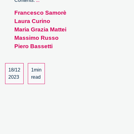
Contents:
...
realizzazione
Francesco Samorè
dell’improbabile
Laura Curino
–
1/4
Maria Grazia Mattei
Massimo Russo
Piero Bassetti
18/12
1min
2023
read