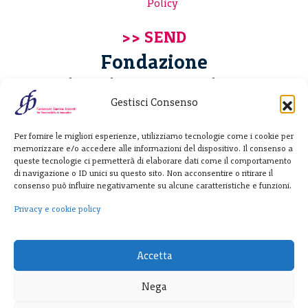
Policy
Fondazione
Giannino Bassetti ETS
Gestisci Consenso
Via Michele Barozzi 4
Per fornire le migliori esperienze, utilizziamo tecnologie come i cookie per
20122 Milano - Italia
memorizzare e/o accedere alle informazioni del dispositivo. Il consenso a
T. +39 02 781933
queste tecnologie ci permetterà di elaborare dati come il comportamento
di navigazione o ID unici su questo sito. Non acconsentire o ritirare il
F. + 39 02 76392030
consenso può influire negativamente su alcune caratteristiche e funzioni.
info@fondazionebassetti.org
Privacy e cookie policy
p.i. 12520270153
Accetta
Nega