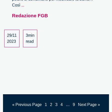
Inauguriamo
Così
...
i
Redazione FGB
30
anni
di
Fondazione
29/11
3min
Giannino
2023
read
Bassetti
« Previous Page
1
2
3
4
…
9
Next Page »