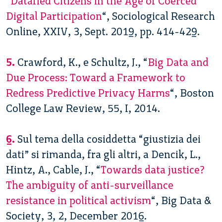
“
Datafied Citizens in the Age of Coerced
Digital Participation
“, Sociological Research
Online, XXIV, 3, Sept. 2019, pp. 414-429.
5.
Crawford, K., e Schultz, J., “
Big Data and
Due Process: Toward a Framework to
Redress Predictive Privacy Harms
“, Boston
College Law Review, 55, I, 2014.
6.
Sul tema della cosiddetta “giustizia dei
dati” si rimanda, fra gli altri, a Dencik, L.,
Hintz, A., Cable, J., “
Towards data justice?
The ambiguity of anti-surveillance
resistance in political activism
“, Big Data &
Society, 3, 2, December 2016.