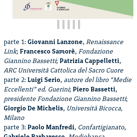
parte 1:
Giovanni Lanzone
,
Renaissance
Link
;
Francesco Samorè
,
Fondazione
Giannino Bassetti
;
Patrizia Cappelletti
,
ARC Università Cattolica del Sacro Cuore
parte 2:
Luigi Serio
,
autore del libro “Medie
Eccellenti” ed. Guerini
;
Piero Bassetti
,
presidente Fondazione Giannino Bassetti
;
Giorgio De Michelis
,
Università Bicocca,
Milano
parte 3:
Paolo Manfredi
,
Confartigianato
,
Gabriele Barbaresco
,
Mediobanca