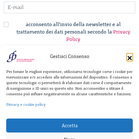
acconsento all’invio della newsletter e al
trattamento dei dati personali secondo la
Privacy
Policy
Gestisci Consenso
Fondazione
Per fornire le migliori esperienze, utilizziamo tecnologie come i cookie per
Giannino Bassetti ETS
memorizzare e/o accedere alle informazioni del dispositivo. Il consenso a
queste tecnologie ci permetterà di elaborare dati come il comportamento
di navigazione o ID unici su questo sito. Non acconsentire o ritirare il
consenso può influire negativamente su alcune caratteristiche e funzioni.
Via Michele Barozzi 4
20122 Milano - Italia
Privacy e cookie policy
T. +39 02 781933
F. + 39 02 76392030
Accetta
info@fondazionebassetti.org