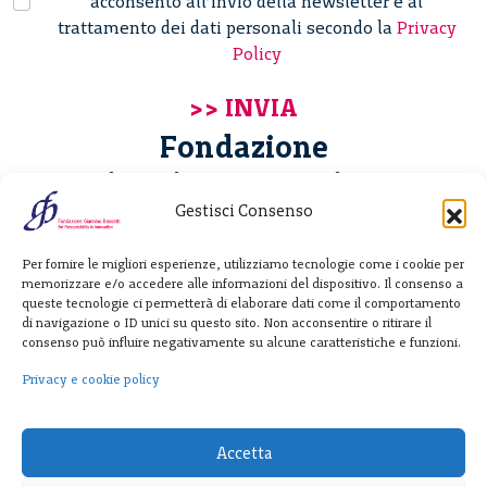
acconsento all’invio della newsletter e al
trattamento dei dati personali secondo la
Privacy
Policy
Fondazione
Giannino Bassetti ETS
Gestisci Consenso
Via Michele Barozzi 4
Per fornire le migliori esperienze, utilizziamo tecnologie come i cookie per
20122 Milano - Italia
memorizzare e/o accedere alle informazioni del dispositivo. Il consenso a
T. +39 02 781933
queste tecnologie ci permetterà di elaborare dati come il comportamento
di navigazione o ID unici su questo sito. Non acconsentire o ritirare il
F. + 39 02 76392030
consenso può influire negativamente su alcune caratteristiche e funzioni.
info@fondazionebassetti.org
Privacy e cookie policy
p.i. 12520270153
Accetta