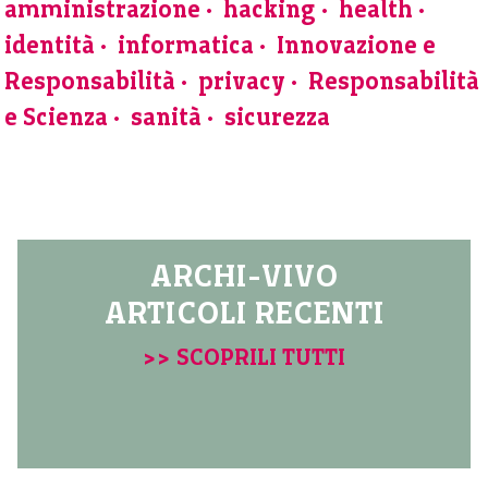
amministrazione
hacking
health
identità
informatica
Innovazione e
Responsabilità
privacy
Responsabilità
e Scienza
sanità
sicurezza
ARCHI-VIVO
ARTICOLI RECENTI
>> SCOPRILI TUTTI