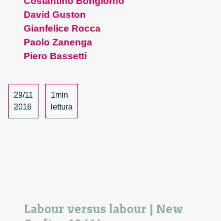
Costantino Bongiorno
innovations
David Guston
and
responsibility.
Gianfelice Rocca
A
Paolo Zanenga
dialogue
Piero Bassetti
with
David
Guston
29/11
1min
–
2016
lettura
2/3
Labour versus labour | New