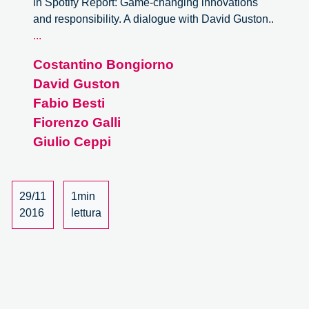
in Spotify Report: Game-changing innovations
and responsibility. A dialogue with David Guston..
Game-
...
changing
Costantino Bongiorno
innovations
David Guston
and
responsibility.
Fabio Besti
A
Fiorenzo Galli
dialogue
Giulio Ceppi
with
David
Guston
29/11
1min
–
2016
lettura
3/3