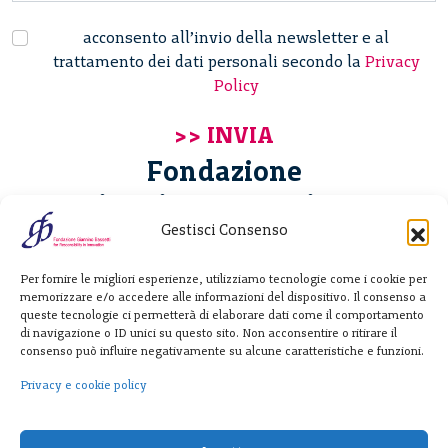
acconsento all’invio della newsletter e al
trattamento dei dati personali secondo la
Privacy
Policy
Fondazione
Giannino Bassetti ETS
Gestisci Consenso
Via Michele Barozzi 4
Per fornire le migliori esperienze, utilizziamo tecnologie come i cookie per
20122 Milano - Italia
memorizzare e/o accedere alle informazioni del dispositivo. Il consenso a
T. +39 02 781933
queste tecnologie ci permetterà di elaborare dati come il comportamento
di navigazione o ID unici su questo sito. Non acconsentire o ritirare il
F. + 39 02 76392030
consenso può influire negativamente su alcune caratteristiche e funzioni.
info@fondazionebassetti.org
Privacy e cookie policy
p.i. 12520270153