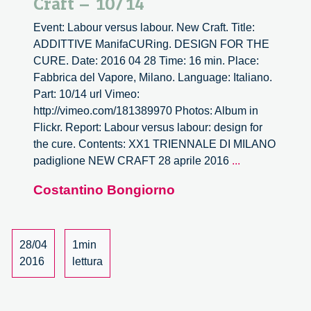
Craft – 10/14
Event: Labour versus labour. New Craft. Title:
ADDITTIVE ManifaCURing. DESIGN FOR THE
CURE. Date: 2016 04 28 Time: 16 min. Place:
Fabbrica del Vapore, Milano. Language: Italiano.
Part: 10/14 url Vimeo:
http://vimeo.com/181389970 Photos: Album in
Flickr. Report: Labour versus labour: design for
the cure. Contents: XX1 TRIENNALE DI MILANO
Labour
padiglione NEW CRAFT 28 aprile 2016
...
versus
Costantino Bongiorno
labour
|
New
Craft
28/04
1min
–
2016
lettura
10/14