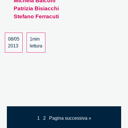
Michela Balconi
Dai
Patrizia Bisiacchi
laboratori
Stefano Ferracuti
alla
vita
quotidiana
08/05
1min
–
2013
lettura
1/22
1
2
Pagina successiva »