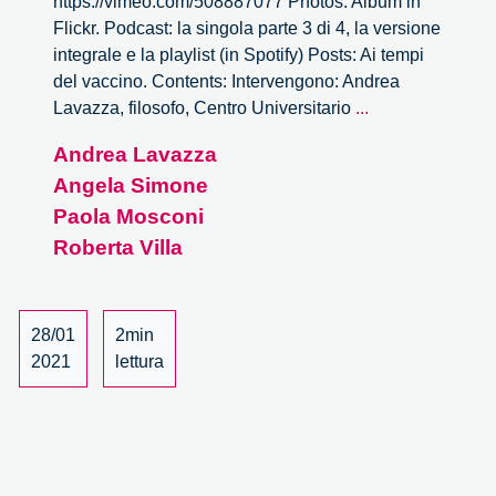
https://vimeo.com/508887077 Photos: Album in
Flickr. Podcast: la singola parte 3 di 4, la versione
integrale e la playlist (in Spotify) Posts: Ai tempi
del vaccino. Contents: Intervengono: Andrea
Ai
Lavazza, filosofo, Centro Universitario
...
tempi
Andrea Lavazza
del
Angela Simone
vaccino
–
Paola Mosconi
3/4
Roberta Villa
28/01
2min
2021
lettura