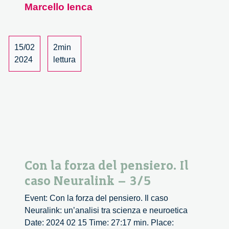
Marcello Ienca
del
pensiero.
Il
caso
15/02
2min
Neuralink
2024
lettura
–
5/5
Con la forza del pensiero. Il
caso Neuralink – 3/5
Event: Con la forza del pensiero. Il caso
Neuralink: un’analisi tra scienza e neuroetica
Date: 2024 02 15 Time: 27:17 min. Place: