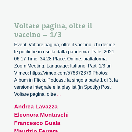
Voltare pagina, oltre il
vaccino – 1/3
Event: Voltare pagina, oltre il vaccino: chi decide
le politiche in uscita dalla pandemia. Date: 2021
06 17 Time: 34:28 Place: Online, piattaforma
Zoom Meeting. Language: Italiano. Part: 1/3 url
Vimeo: https://vimeo.com/578372379 Photos:
Album in Flickr. Podcast: la singola parte 1 di 3, la
versione integrale e la playlist (in Spotify) Post:
Voltare
Voltare pagina, oltre
...
pagina,
Andrea Lavazza
oltre
Eleonora Montuschi
il
vaccino
Francesco Guala
–
Maurizio Ferrera