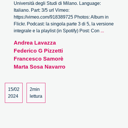
Università degli Studi di Milano. Language:
Italiano. Part: 3/5 url Vimeo:
https://vimeo.com/918389725 Photos: Album in
Flickr. Podcast: la singola parte 3 di 5, la versione
Con
integrale e la playlist (in Spotify) Post: Con
...
la
Andrea Lavazza
forza
Federico G Pizzetti
del
pensiero.
Francesco Samorè
Il
Marta Sosa Navarro
caso
Neuralink
–
15/02
2min
3/5
2024
lettura