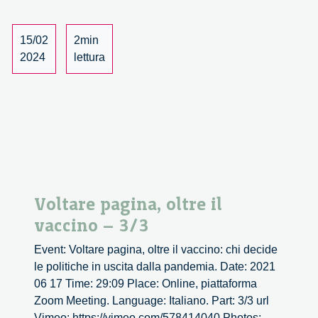
caso
Neuralink
15/02
2min
–
2024
lettura
2/5
Voltare pagina, oltre il
vaccino – 3/3
Event: Voltare pagina, oltre il vaccino: chi decide
le politiche in uscita dalla pandemia. Date: 2021
06 17 Time: 29:09 Place: Online, piattaforma
Zoom Meeting. Language: Italiano. Part: 3/3 url
Vimeo: https://vimeo.com/578414040 Photos: