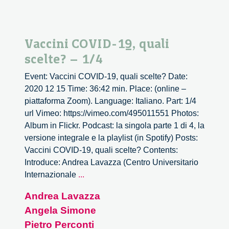
Vaccini COVID-19, quali
scelte? – 1/4
Event: Vaccini COVID-19, quali scelte? Date:
2020 12 15 Time: 36:42 min. Place: (online –
piattaforma Zoom). Language: Italiano. Part: 1/4
url Vimeo: https://vimeo.com/495011551 Photos:
Album in Flickr. Podcast: la singola parte 1 di 4, la
versione integrale e la playlist (in Spotify) Posts:
Vaccini COVID-19, quali scelte? Contents:
Introduce: Andrea Lavazza (Centro Universitario
Vaccini
Internazionale
...
COVID-
Andrea Lavazza
19,
Angela Simone
quali
scelte?
Pietro Perconti