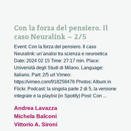
Con la forza del pensiero. Il
caso Neuralink – 2/5
Event: Con la forza del pensiero. Il caso
Neuralink: un’analisi tra scienza e neuroetica
Date: 2024 02 15 Time: 27:17 min. Place:
Università degli Studi di Milano. Language:
Italiano. Part: 2/5 url Vimeo:
https://vimeo.com/918258476 Photos: Album in
Flickr. Podcast: la singola parte 2 di 5, la versione
Con
integrale e la playlist (in Spotify) Post: Con
...
la
Andrea Lavazza
forza
Michela Balconi
del
pensiero.
Vittorio A. Sironi
Il