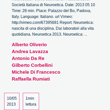
Società Italiana di Neuroetica. Date: 2013 05 10
Time: 28 min. Place: Palazzo del Bo, Padova,
Italy. Language: Italiano. url Vimeo:
http://vimeo.com/67395681 Report: Neuroetica:
nascita di una disciplina. Dai laboratori alla vita
Neuroetica:
quotidiana. Neuroetica 2013. Neuroetica:
...
nascita
Alberto Oliverio
di
Andrea Lavazza
una
disciplina.
Antonio Da Re
Dai
Gilberto Corbellini
laboratori
Michele Di Francesco
alla
Raffaella Rumiati
vita
quotidiana
–
10/05
1min
22/22
2013
lettura