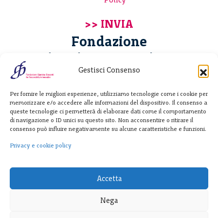
Fondazione
Giannino Bassetti ETS
Gestisci Consenso
Via Michele Barozzi 4
Per fornire le migliori esperienze, utilizziamo tecnologie come i cookie per
20122 Milano - Italia
memorizzare e/o accedere alle informazioni del dispositivo. Il consenso a
T. +39 02 781933
queste tecnologie ci permetterà di elaborare dati come il comportamento
di navigazione o ID unici su questo sito. Non acconsentire o ritirare il
F. + 39 02 76392030
consenso può influire negativamente su alcune caratteristiche e funzioni.
info@fondazionebassetti.org
Privacy e cookie policy
p.i. 12520270153
Accetta
Nega