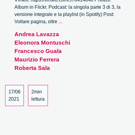
Album in Flickr. Podcast: la singola parte 3 di 3, la
versione integrale e la playlist (in Spotify) Post:
Voltare
Voltare pagina, oltre
...
pagina,
Andrea Lavazza
oltre
Eleonora Montuschi
il
vaccino
Francesco Guala
–
Maurizio Ferrera
3/3
Roberta Sala
17/06
2min
2021
lettura