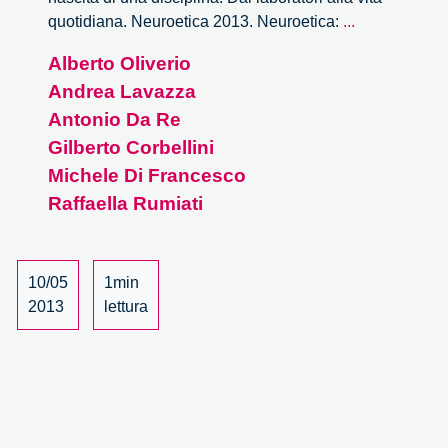
Neuroetica:
quotidiana. Neuroetica 2013. Neuroetica:
...
nascita
Alberto Oliverio
di
Andrea Lavazza
una
disciplina.
Antonio Da Re
Dai
Gilberto Corbellini
laboratori
Michele Di Francesco
alla
Raffaella Rumiati
vita
quotidiana
–
10/05
1min
21/22
2013
lettura