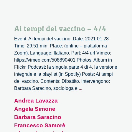
Ai tempi del vaccino – 4/4
Event: Ai tempi del vaccino. Date: 2021 01 28
Time: 29:51 min. Place: (online – piattaforma
Zoom). Language: Italiano. Part: 4/4 url Vimeo:
https://vimeo.com/508890401 Photos: Album in
Flickr. Podcast: la singola parte 4 di 4, la versione
integrale e la playlist (in Spotify) Posts: Ai tempi
del vaccino. Contents: Dibattito. Intervengono:
Ai
Barbara Saracino, sociologa e
...
tempi
Andrea Lavazza
del
Angela Simone
vaccino
–
Barbara Saracino
4/4
Francesco Samorè