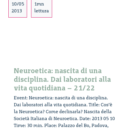
10/05
1mn
22/22
2013
lettura
Neuroetica: nascita di una
disciplina. Dai laboratori alla
vita quotidiana – 21/22
Event: Neuroetica: nascita di una disciplina.
Dai laboratori alla vita quotidiana. Title: Cos’è
la Neuroetica? Come declinarla? Nascita della
Società Italiana di Neuroetica. Date: 2013 05 10
Time: 30 min. Place: Palazzo del Bo, Padova,