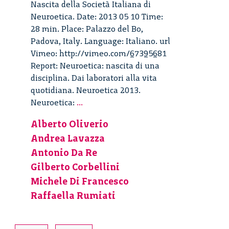
Nascita della Società Italiana di
Neuroetica. Date: 2013 05 10 Time:
28 min. Place: Palazzo del Bo,
Padova, Italy. Language: Italiano. url
Vimeo: http://vimeo.com/67395681
Report: Neuroetica: nascita di una
disciplina. Dai laboratori alla vita
quotidiana. Neuroetica 2013.
Neuroetica:
Neuroetica:
...
nascita
Alberto Oliverio
di
Andrea Lavazza
una
disciplina.
Antonio Da Re
Dai
Gilberto Corbellini
laboratori
Michele Di Francesco
alla
Raffaella Rumiati
vita
quotidiana
–