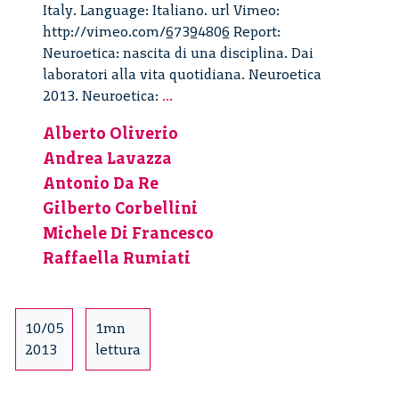
Italy. Language: Italiano. url Vimeo:
http://vimeo.com/67394806 Report:
Neuroetica: nascita di una disciplina. Dai
laboratori alla vita quotidiana. Neuroetica
Neuroetica:
2013. Neuroetica:
...
nascita
Alberto Oliverio
di
Andrea Lavazza
una
disciplina.
Antonio Da Re
Dai
Gilberto Corbellini
laboratori
Michele Di Francesco
alla
Raffaella Rumiati
vita
quotidiana
–
10/05
1mn
21/22
2013
lettura