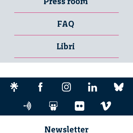
Press room
FAQ
Libri
Newsletter