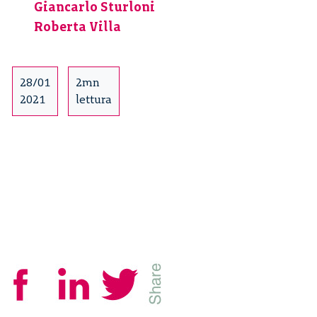
Giancarlo Sturloni
vaccino
–
Roberta Villa
2/4
28/01
2mn
2021
lettura