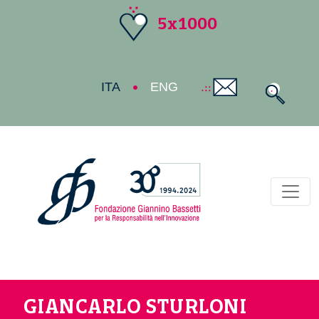
5x1000
ITA
ENG
Toggl
GIANCARLO STURLONI