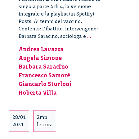
singola parte 4 di 4, la versione
integrale e la playlist (in Spotify)
Posts: Ai tempi del vaccino.
Contents: Dibattito. Intervengono:
Ai
Barbara Saracino, sociologa e
...
tempi
Andrea Lavazza
del
Angela Simone
vaccino
–
Barbara Saracino
4/4
Francesco Samorè
Giancarlo Sturloni
Roberta Villa
28/01
2mn
2021
lettura