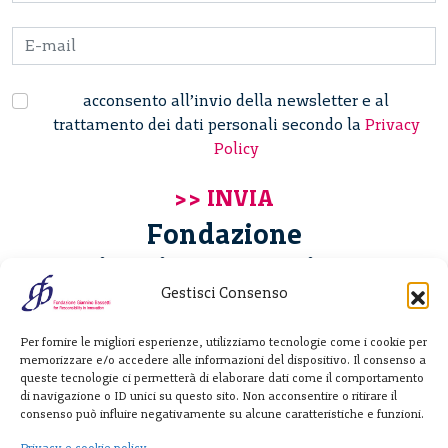
acconsento all’invio della newsletter e al
trattamento dei dati personali secondo la
Privacy
Policy
Fondazione
Giannino Bassetti ETS
Gestisci Consenso
Via Michele Barozzi 4
Per fornire le migliori esperienze, utilizziamo tecnologie come i cookie per
20122 Milano - Italia
memorizzare e/o accedere alle informazioni del dispositivo. Il consenso a
T. +39 02 781933
queste tecnologie ci permetterà di elaborare dati come il comportamento
di navigazione o ID unici su questo sito. Non acconsentire o ritirare il
F. + 39 02 76392030
consenso può influire negativamente su alcune caratteristiche e funzioni.