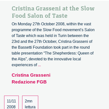
Cristina Grasseni at the Slow
Food Salon of Taste
On Monday 27th October 2008, within the vast
programme of the Slow Food movement’s Salon
of Taste which was held in Turin between the
23rd and the 27th October, Cristina Grasseni of
the Bassetti Foundation took part in the round
table presentation “The Shepherdess: Queen of
the Alps”, devoted to the innovative local
Cristina
experiences of
...
Grasseni
Cristina Grasseni
at
Redazione FGB
the
Slow
Food
Salon
11/11
2mn
of
2008
lettura