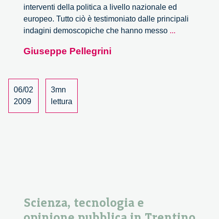
interventi della politica a livello nazionale ed
europeo. Tutto ciò è testimoniato dalle principali
Sostenibilità
indagini demoscopiche che hanno messo
...
e
Giuseppe Pellegrini
Responsabil
nelle
questioni
ambientali.
06/02
3mn
2009
lettura
Scienza, tecnologia e
opinione pubblica in Trentino