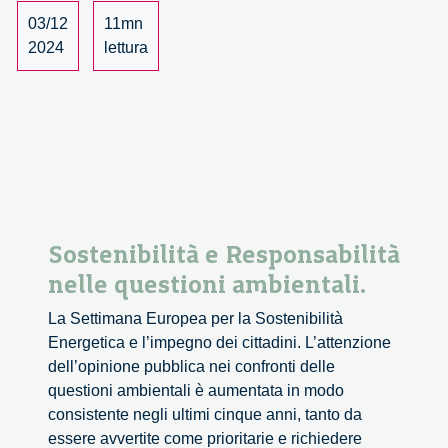
è
03/12
11mn
con un algoritmo
2024
lettura
–
intervista
a
Elena
Esposito
Sostenibilità e Responsabilità
nelle questioni ambientali.
La Settimana Europea per la Sostenibilità
Energetica e l’impegno dei cittadini. L’attenzione
dell’opinione pubblica nei confronti delle
questioni ambientali è aumentata in modo
consistente negli ultimi cinque anni, tanto da
essere avvertite come prioritarie e richiedere