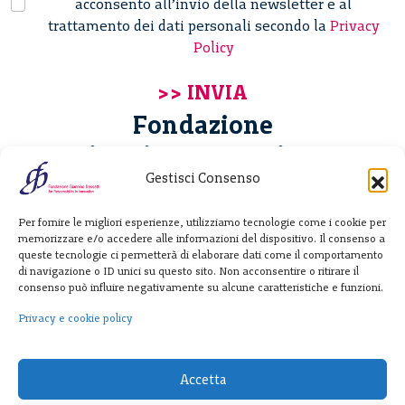
acconsento all’invio della newsletter e al
trattamento dei dati personali secondo la
Privacy
Policy
Fondazione
Giannino Bassetti ETS
Gestisci Consenso
Via Michele Barozzi 4
Per fornire le migliori esperienze, utilizziamo tecnologie come i cookie per
20122 Milano - Italia
memorizzare e/o accedere alle informazioni del dispositivo. Il consenso a
T. +39 02 781933
queste tecnologie ci permetterà di elaborare dati come il comportamento
di navigazione o ID unici su questo sito. Non acconsentire o ritirare il
F. + 39 02 76392030
consenso può influire negativamente su alcune caratteristiche e funzioni.
info@fondazionebassetti.org
Privacy e cookie policy
p.i. 12520270153
Accetta