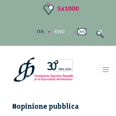
5x1000
ITA
ENG
Toggl
#opinione pubblica