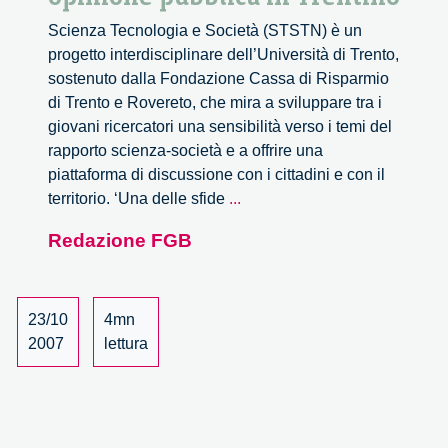
Scienza Tecnologia e Società (STSTN) è un
progetto interdisciplinare dell’Università di Trento,
sostenuto dalla Fondazione Cassa di Risparmio
di Trento e Rovereto, che mira a sviluppare tra i
giovani ricercatori una sensibilità verso i temi del
rapporto scienza-società e a offrire una
piattaforma di discussione con i cittadini e con il
Scienza,
territorio. ‘Una delle sfide
...
tecnologia
Redazione FGB
e
opinione
pubblica
in
23/10
4mn
Trentino
2007
lettura