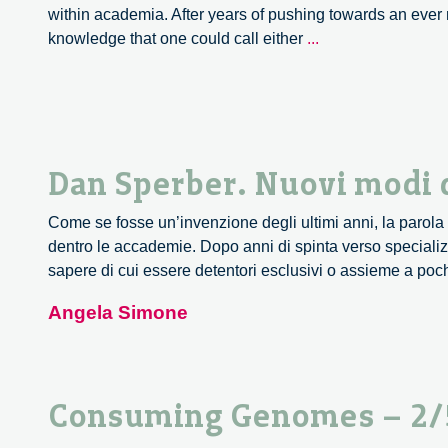
within academia. After years of pushing towards an ever m
Dan
knowledge that one could call either
...
Sperber.
New
ways
to
describe
Dan Sperber. Nuovi modi di
and
structure
Come se fosse un’invenzione degli ultimi anni, la parola 
the
dentro le accademie. Dopo anni di spinta verso specializz
societies
sapere di cui essere detentori esclusivi o assieme a poch
Angela Simone
Consuming Genomes – 2/