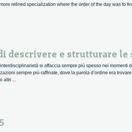
ore refined specialization where the order of the day was to fin
Bruch.
Videos.
 descrivere e strutturare le 
interdisciplinarietà si affaccia sempre più spesso nei momenti d
azioni sempre più raffinate, dove la parola d’ordine era trovare
Dan
i altri
...
Sperber.
Nuovi
modi
di
descrivere
5
e
strutturare