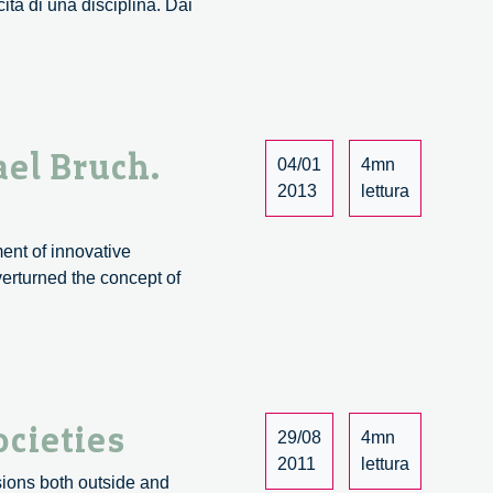
ta di una disciplina. Dai
ael Bruch.
04/01
4mn
2013
lettura
ent of innovative
erturned the concept of
ocieties
29/08
4mn
2011
lettura
ssions both outside and