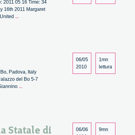
: 2011 05 16 Time: 34
ay 16th 2011 Margaret
Consuming
 United
...
Genomes
–
2/5
06/05
1mn
2010
lettura
 Bo, Padova, Italy
Palazzo del Bo 5-7
Neuroetica.
 Giannino
...
Le
grandi
questioni
–
14/27
a Statale di
06/06
9mn