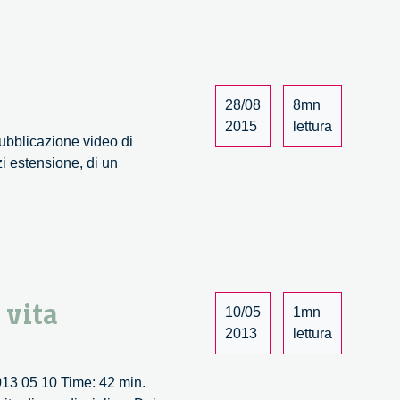
and
responsibility.
A
dialogue
with
28/08
8mn
David
2015
lettura
Guston
pubblicazione video di
–
zi estensione, di un
1/3
 vita
10/05
1mn
2013
lettura
2013 05 10 Time: 42 min.