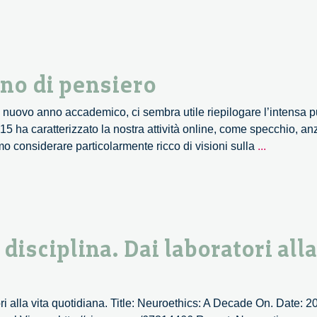
nno di pensiero
l nuovo anno accademico, ci sembra utile riepilogare l’intensa 
15 ha caratterizzato la nostra attività online, come specchio, an
Un
 considerare particolarmente ricco di visioni sulla
...
anno
di
lectures,
un
anno
disciplina. Dai laboratori alla
di
pensiero
ori alla vita quotidiana. Title: Neuroethics: A Decade On. Date: 