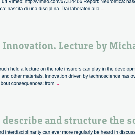
 url Vimeo: http://vimeo.com/67314466 Report: Neuroetica: nasci
Neuroetica:
ca: nascita di una disciplina. Dai laboratori alla
...
nascita
di
una
disciplina.
n Innovation. Lecture by Mich
Dai
laboratori
alla
vita
ch held a lecture on the role insurers can play in the developm
quotidiana
and other materials. Innovation driven by technoscience has ov
–
Risk
ng about consequences: from
...
19/22
and
Responsibility
in
Innovation.
describe and structure the s
Lecture
by
rd interdisciplinarity can ever more regularly be heard in discu
Michael