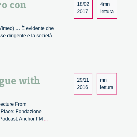
ro con
18/02
4mn
2017
lettura
n Vimeo) … È evidente che
sse dirigente e la società
ogue with
29/11
mn
2016
lettura
 Lecture From
. Place: Fondazione
Game-
. Podcast: Anchor FM
...
changing
innovations