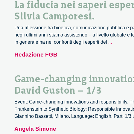
La fiducia nei saperi espe
Silvia Camporesi.
Una riflessione tra bioetica, comunicazione pubblica e p
negli ultimi anni stiamo assistendo – a livello globale e 
La
in generale ha nei confronti degli esperti del
...
fiducia
Redazione FGB
nei
saperi
esperti
Game-changing innovation
di
tecnoscie
David Guston – 1/3
Un
incontro
Event: Game-changing innovations and responsibility. The
con
Frankenstein to Synthetic Biology: Responsible Innovati
Silvia
Giannino Bassetti, Milano. Language: English. Part: 1/3
Camporesi
Angela Simone