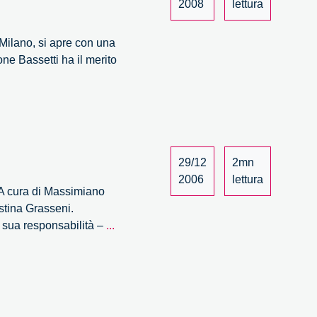
2008
lettura
i Milano, si apre con una
ne Bassetti ha il merito
29/12
2mn
2006
lettura
 A cura di Massimiano
stina Grasseni.
Sapere,
la sua responsabilità –
...
Fare,
Potere:
il
nuovo
libro