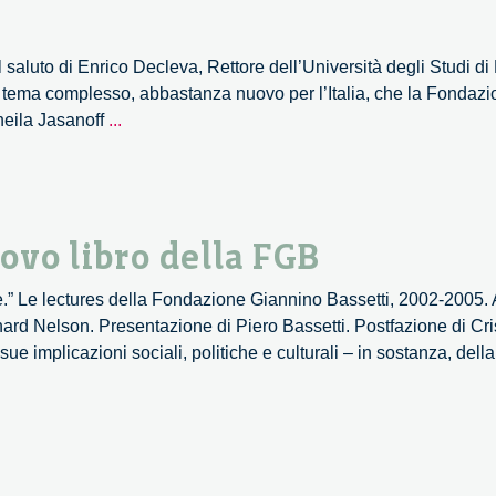
Il saluto di Enrico Decleva, Rettore dell’Università degli Studi d
 tema complesso, abbastanza nuovo per l’Italia, che la Fondazio
Making
Sheila Jasanoff
...
the
Facts
of
Life:
uovo libro della FGB
la
lecture
e.” Le lectures della Fondazione Giannino Bassetti, 2002-2005.
di
hard Nelson. Presentazione di Piero Bassetti. Postfazione di Cri
Sheila
sue implicazioni sociali, politiche e culturali – in sostanza, del
Jasanoff
alla
Statale
di
Milano