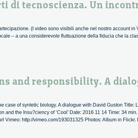
rti di tecnoscienza. Un incont
artecipazione. (I video sono visibili anche nel nostro account i
locale – a una considerevole fluttuazione della fiducia che la cla
s and responsibility. A dial
nza.
 case of syntetic biology. A dialogue with David Guston Title:
on and the Insu?ciency of ‘Cool’ Date: 2016 11 14 Time: 34 min
 url Vimeo: http://vimeo.com/193031325 Photos: Album in Flickr
.