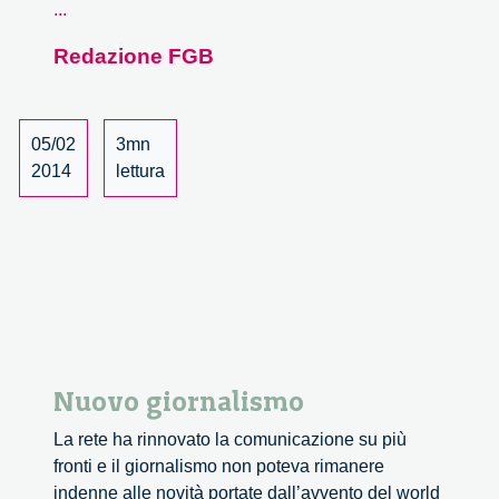
AAAS
...
Meeting
Redazione FGB
and
Journal
for
Responsible
05/02
3mn
Innovation
2014
lettura
Launch
Nuovo giornalismo
La rete ha rinnovato la comunicazione su più
fronti e il giornalismo non poteva rimanere
indenne alle novità portate dall’avvento del world