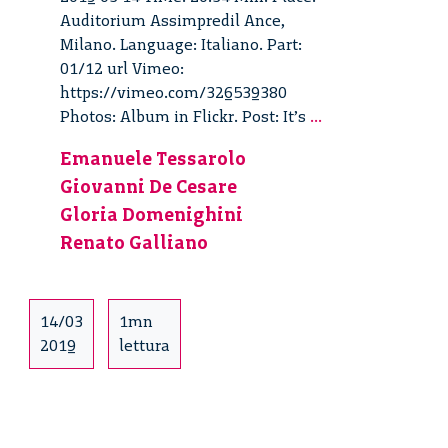
Auditorium Assimpredil Ance,
Milano. Language: Italiano. Part:
01/12 url Vimeo:
https://vimeo.com/326539380
It’s
Photos: Album in Flickr. Post: It’s
...
Circular
Emanuele Tessarolo
Forum
Giovanni De Cesare
2019
–
Gloria Domenighini
01/12
Renato Galliano
14/03
1mn
2019
lettura