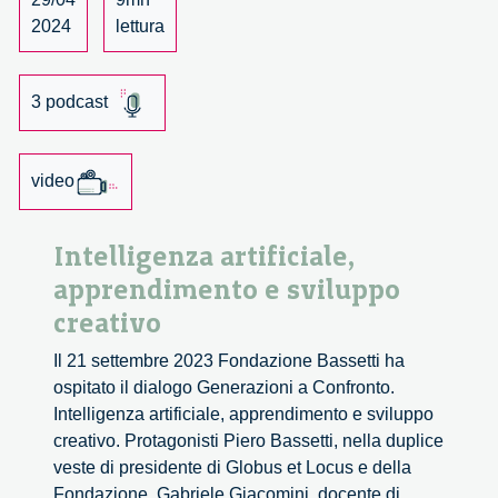
il
2024
lettura
locale
e
3 podcast
il
globale
–
video
Secondo
appuntamento
di
Intelligenza artificiale,
Generazioni
apprendimento e sviluppo
a
creativo
confronto
Il 21 settembre 2023 Fondazione Bassetti ha
ospitato il dialogo Generazioni a Confronto.
Intelligenza artificiale, apprendimento e sviluppo
creativo. Protagonisti Piero Bassetti, nella duplice
veste di presidente di Globus et Locus e della
Fondazione, Gabriele Giacomini, docente di