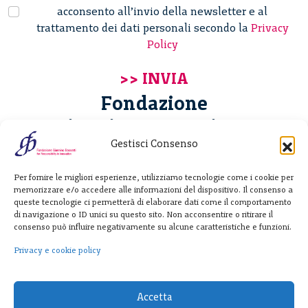
acconsento all’invio della newsletter e al
trattamento dei dati personali secondo la
Privacy
Policy
Fondazione
Giannino Bassetti ETS
Gestisci Consenso
Via Michele Barozzi 4
Per fornire le migliori esperienze, utilizziamo tecnologie come i cookie per
20122 Milano - Italia
memorizzare e/o accedere alle informazioni del dispositivo. Il consenso a
T. +39 02 781933
queste tecnologie ci permetterà di elaborare dati come il comportamento
di navigazione o ID unici su questo sito. Non acconsentire o ritirare il
F. + 39 02 76392030
consenso può influire negativamente su alcune caratteristiche e funzioni.
info@fondazionebassetti.org
Privacy e cookie policy
p.i. 12520270153
Accetta