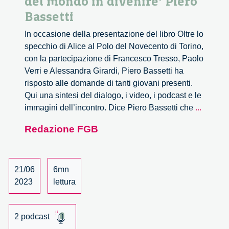
del mondo in divenire’ Piero
Bassetti
In occasione della presentazione del libro Oltre lo
specchio di Alice al Polo del Novecento di Torino,
con la partecipazione di Francesco Tresso, Paolo
Verri e Alessandra Girardi, Piero Bassetti ha
risposto alle domande di tanti giovani presenti.
Qui una sintesi del dialogo, i video, i podcast e le
‘Sono
immagini dell’incontro. Dice Piero Bassetti che
...
i
Redazione FGB
giovani
i
protago
del
21/06
6mn
mondo
2023
lettura
in
divenire
2 podcast
Piero