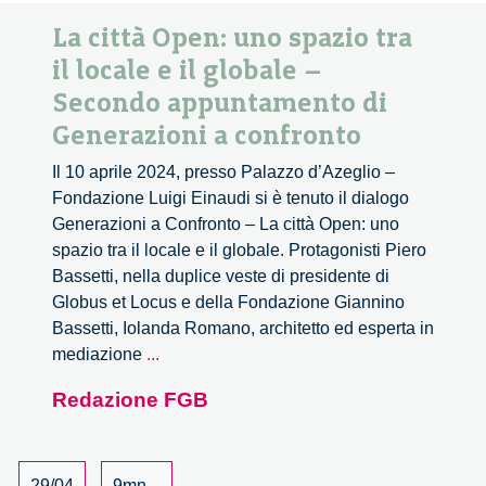
La città Open: uno spazio tra
il locale e il globale –
Secondo appuntamento di
Generazioni a confronto
Il 10 aprile 2024, presso Palazzo d’Azeglio –
Fondazione Luigi Einaudi si è tenuto il dialogo
Generazioni a Confronto – La città Open: uno
spazio tra il locale e il globale. Protagonisti Piero
Bassetti, nella duplice veste di presidente di
Globus et Locus e della Fondazione Giannino
Bassetti, Iolanda Romano, architetto ed esperta in
La
mediazione
...
città
Redazione FGB
Open:
uno
spazio
tra
29/04
9mn