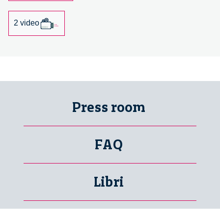
Bassett
2 video
Press room
FAQ
Libri