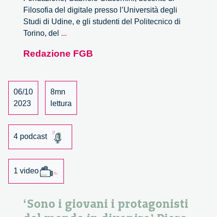
Filosofia del digitale presso l’Università degli
Studi di Udine, e gli studenti del Politecnico di
Intelligenza
Torino, del
...
artificiale,
Redazione FGB
apprendimento
e
sviluppo
creativo
06/10
8mn
2023
lettura
4 podcast
1 video
‘Sono i giovani i protagonisti