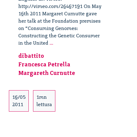
http://vimeo.com/26467191 On May
16th 2011 Margaret Curnutte gave
her talk at the Foundation premises
on “Consuming Genomes:
Constructing the Genetic Consumer
Consuming
in the United
...
Genomes
dibattito
–
Francesca Petrella
3/5
Margareth Curnutte
16/05
1mn
2011
lettura